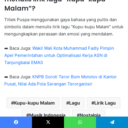
Malam”?
Titiek Puspa menggunakan gaya bahasa yang puitis dan
simbolis dalam menulis lirik lagu “Kupu-kupu Malam” untuk
mengungkapkan perasaan dan emosi yang mendalam.
➡️ Baca Juga:
Wakil Wali Kota Muhammad Fadly Pimpin
Apel Pemerintahan untuk Optimalisasi Kerja ASN di
Tanjungbalai EMAS
➡️ Baca Juga:
KNPB Soroti Teror Bom Molotov di Kantor
Pusat, Nilai Ada Pola Serangan Terorganisir
Kupu-kupu Malam
Lagu
Lirik Lagu
Musik Indonesia
Nostalgia
Titiek Puspa
Facebook
X
WhatsApp
Telegram