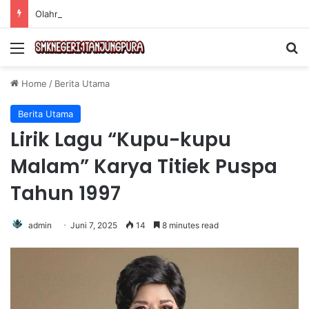
Olahraga Tanpa Alat untuk Menjaga Kebugaran Tubuh secara Efektif di Rumah
Menu
Se
Home
/
Berita Utama
Berita Utama
Lirik Lagu “Kupu-kupu
Malam” Karya Titiek Puspa
Tahun 1997
admin
Juni 7, 2025
14
8 minutes read