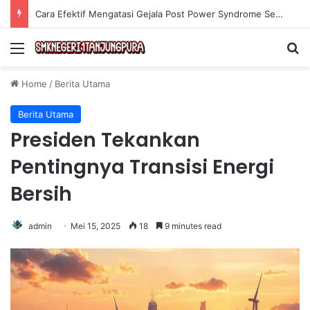
Cara Efektif Mengatasi Gejala Post Power Syndrome Setelah Pensiun Kerja
Menu
Se
Home
/
Berita Utama
Berita Utama
Presiden Tekankan
Pentingnya Transisi Energi
Bersih
admin
Mei 15, 2025
18
9 minutes read