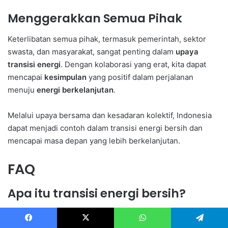
Menggerakkan Semua Pihak
Keterlibatan semua pihak, termasuk pemerintah, sektor
swasta, dan masyarakat, sangat penting dalam
upaya
transisi energi
. Dengan kolaborasi yang erat, kita dapat
mencapai
kesimpulan
yang positif dalam perjalanan
menuju
energi berkelanjutan
.
Melalui upaya bersama dan kesadaran kolektif, Indonesia
dapat menjadi contoh dalam transisi energi bersih dan
mencapai masa depan yang lebih berkelanjutan.
FAQ
Apa itu transisi energi bersih?
Transisi energi bersih adalah proses perubahan dari
penggunaan energi fosil ke energi terbarukan untuk
Facebook
X
WhatsApp
Telegram