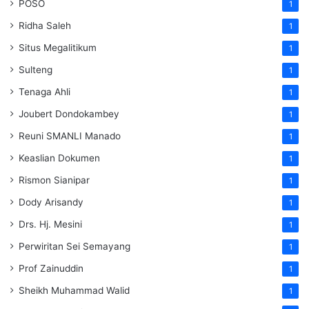
POSO
1
Ridha Saleh
1
Situs Megalitikum
1
Sulteng
1
Tenaga Ahli
1
Joubert Dondokambey
1
Reuni SMANLI Manado
1
Keaslian Dokumen
1
Rismon Sianipar
1
Dody Arisandy
1
Drs. Hj. Mesini
1
Perwiritan Sei Semayang
1
Prof Zainuddin
1
Sheikh Muhammad Walid
1