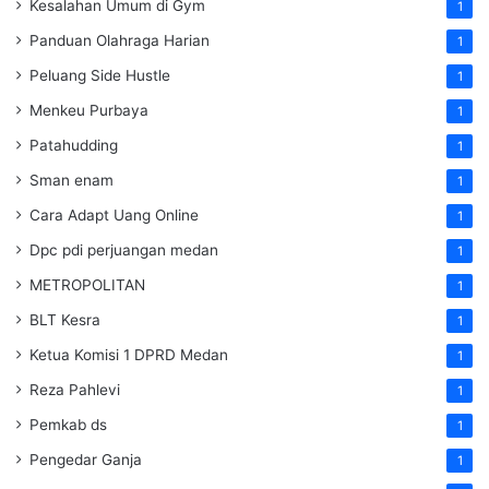
Kesalahan Umum di Gym
1
Panduan Olahraga Harian
1
Peluang Side Hustle
1
Menkeu Purbaya
1
Patahudding
1
Sman enam
1
Cara Adapt Uang Online
1
Dpc pdi perjuangan medan
1
METROPOLITAN
1
BLT Kesra
1
Ketua Komisi 1 DPRD Medan
1
Reza Pahlevi
1
Pemkab ds
1
Pengedar Ganja
1