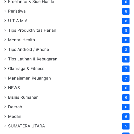
Freelance & Side Hustle
9
Peristiwa
8
U T A M A
8
Tips Produktivitas Harian
8
Mental Health
8
Tips Android / iPhone
8
Tips Latihan & Kebugaran
8
Olahraga & Fitness
7
Manajemen Keuangan
7
NEWS
6
Bisnis Rumahan
6
Daerah
6
Medan
6
SUMATERA UTARA
5