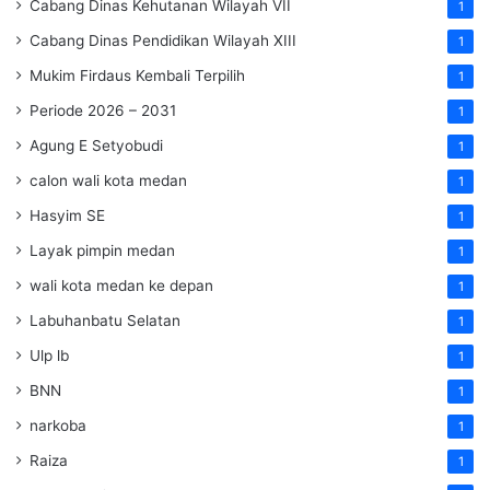
Cabang Dinas Kehutanan Wilayah VII
1
Cabang Dinas Pendidikan Wilayah XIII
1
Mukim Firdaus Kembali Terpilih
1
Periode 2026 – 2031
1
Agung E Setyobudi
1
calon wali kota medan
1
Hasyim SE
1
Layak pimpin medan
1
wali kota medan ke depan
1
Labuhanbatu Selatan
1
Ulp lb
1
BNN
1
narkoba
1
Raiza
1