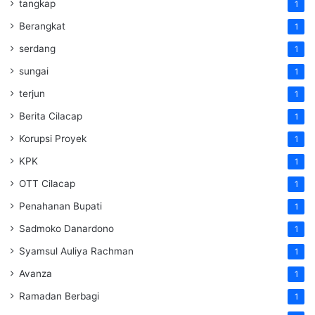
tangkap
1
Berangkat
1
serdang
1
sungai
1
terjun
1
Berita Cilacap
1
Korupsi Proyek
1
KPK
1
OTT Cilacap
1
Penahanan Bupati
1
Sadmoko Danardono
1
Syamsul Auliya Rachman
1
Avanza
1
Ramadan Berbagi
1