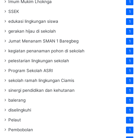
Imum Mukim Lhoknga
1
SSEK
1
edukasi lingkungan siswa
1
gerakan hijau di sekolah
1
Jumat Menanam SMAN 1 Baregbeg
1
kegiatan penanaman pohon di sekolah
1
pelestarian lingkungan sekolah
1
Program Sekolah ASRI
1
sekolah ramah lingkungan Ciamis
1
sinergi pendidikan dan kehutanan
1
balerang
1
diselingkuhi
1
Pelaut
1
Pembobolan
1