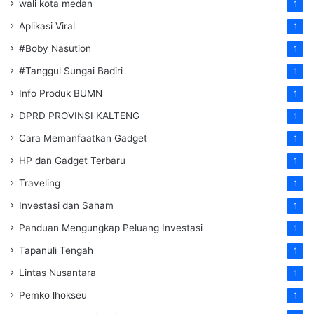
wali kota medan
1
Aplikasi Viral
1
#Boby Nasution
1
#Tanggul Sungai Badiri
1
Info Produk BUMN
1
DPRD PROVINSI KALTENG
1
Cara Memanfaatkan Gadget
1
HP dan Gadget Terbaru
1
Traveling
1
Investasi dan Saham
1
Panduan Mengungkap Peluang Investasi
1
Tapanuli Tengah
1
Lintas Nusantara
1
Pemko lhokseu
1