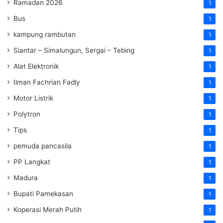
Ramadan 2026
1
Bus
1
kampung rambutan
1
Siantar – Simalungun, Sergai – Tebing
1
Alat Elektronik
1
Ilman Fachrian Fadly
1
Motor Listrik
1
Polytron
1
Tips
1
pemuda pancasila
1
PP Langkat
1
Madura
1
Bupati Pamekasan
1
Koperasi Merah Putih
1