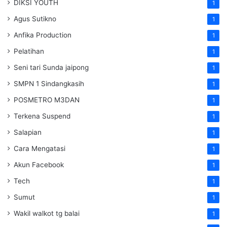
DIKSI YOUTH
1
Agus Sutikno
1
Anfika Production
1
Pelatihan
1
Seni tari Sunda jaipong
1
SMPN 1 Sindangkasih
1
POSMETRO M3DAN
1
Terkena Suspend
1
Salapian
1
Cara Mengatasi
1
Akun Facebook
1
Tech
1
Sumut
1
Wakil walkot tg balai
1