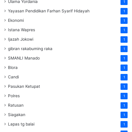
Ulama Yordania
1
Yayasan Pendidikan Farhan Syarif Hidayah
1
Ekonomi
1
Istana Wapres
1
Ijazah Jokowi
1
gibran rakabuming raka
1
SMANLI Manado
1
Blora
1
Candi
1
Pasukan Ketupat
1
Polres
1
Ratusan
1
Siagakan
1
Lapas tg balai
1