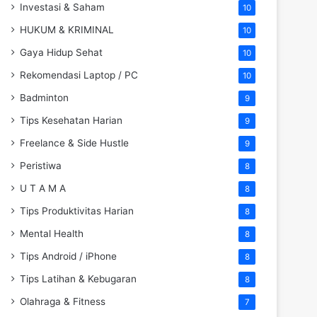
Investasi & Saham
10
HUKUM & KRIMINAL
10
Gaya Hidup Sehat
10
Rekomendasi Laptop / PC
10
Badminton
9
Tips Kesehatan Harian
9
Freelance & Side Hustle
9
Peristiwa
8
U T A M A
8
Tips Produktivitas Harian
8
Mental Health
8
Tips Android / iPhone
8
Tips Latihan & Kebugaran
8
Olahraga & Fitness
7