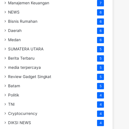
Manajemen Keuangan
7
NEWS
6
Bisnis Rumahan
6
Daerah
6
Medan
6
SUMATERA UTARA
5
Berita Terbaru
5
media terpercaya
5
Review Gadget Singkat
5
Batam
5
Politik
4
TNI
4
Cryptocurrency
4
DIKSI NEWS
4