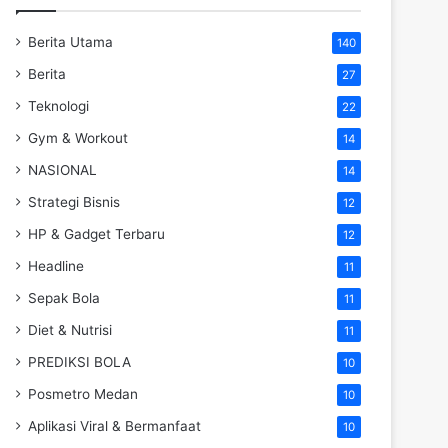
Berita Utama
140
Berita
27
Teknologi
22
Gym & Workout
14
NASIONAL
14
Strategi Bisnis
12
HP & Gadget Terbaru
12
Headline
11
Sepak Bola
11
Diet & Nutrisi
11
PREDIKSI BOLA
10
Posmetro Medan
10
Aplikasi Viral & Bermanfaat
10