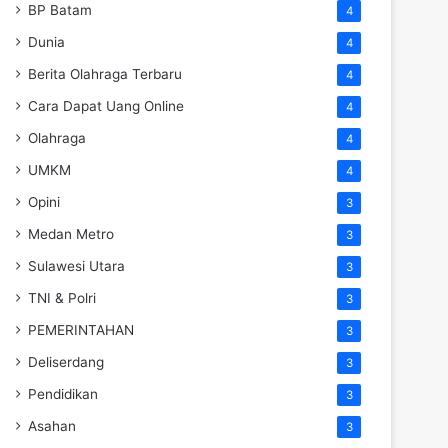
BP Batam
4
Dunia
4
Berita Olahraga Terbaru
4
Cara Dapat Uang Online
4
Olahraga
4
UMKM
4
Opini
3
Medan Metro
3
Sulawesi Utara
3
TNI & Polri
3
PEMERINTAHAN
3
Deliserdang
3
Pendidikan
3
Asahan
3