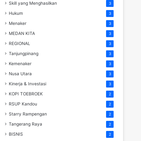
Skill yang Menghasilkan
3
Hukum
3
Menaker
3
MEDAN KITA
3
REGIONAL
3
Tanjungpinang
3
Kemenaker
3
Nusa Utara
3
Kinerja & Investasi
3
KOPI TOEBROEK
2
RSUP Kandou
2
Starry Rampengan
2
Tangerang Raya
2
BISNIS
2