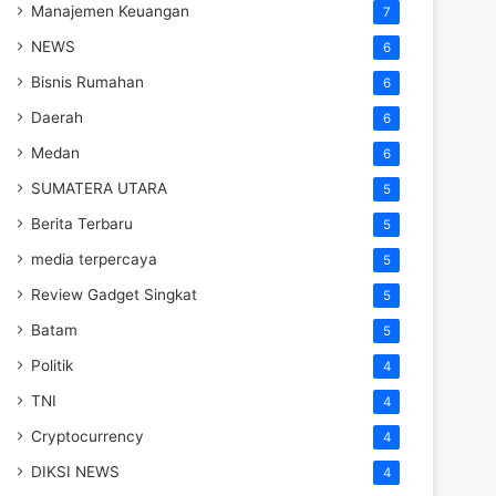
Manajemen Keuangan
7
NEWS
6
Bisnis Rumahan
6
Daerah
6
Medan
6
SUMATERA UTARA
5
Berita Terbaru
5
media terpercaya
5
Review Gadget Singkat
5
Batam
5
Politik
4
TNI
4
Cryptocurrency
4
DIKSI NEWS
4