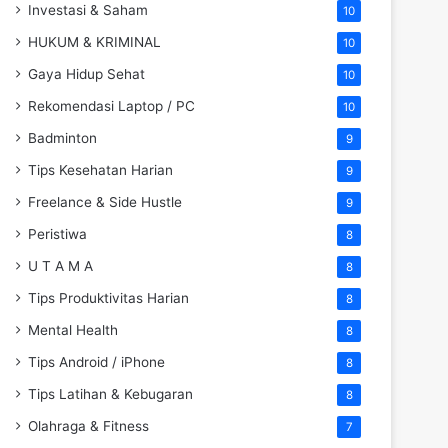
Investasi & Saham
10
HUKUM & KRIMINAL
10
Gaya Hidup Sehat
10
Rekomendasi Laptop / PC
10
Badminton
9
Tips Kesehatan Harian
9
Freelance & Side Hustle
9
Peristiwa
8
U T A M A
8
Tips Produktivitas Harian
8
Mental Health
8
Tips Android / iPhone
8
Tips Latihan & Kebugaran
8
Olahraga & Fitness
7