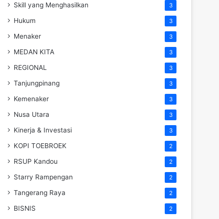
Skill yang Menghasilkan
3
Hukum
3
Menaker
3
MEDAN KITA
3
REGIONAL
3
Tanjungpinang
3
Kemenaker
3
Nusa Utara
3
Kinerja & Investasi
3
KOPI TOEBROEK
2
RSUP Kandou
2
Starry Rampengan
2
Tangerang Raya
2
BISNIS
2