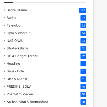
Berita Utama
140
Berita
27
Teknologi
22
Gym & Workout
14
NASIONAL
14
Strategi Bisnis
12
HP & Gadget Terbaru
12
Headline
11
Sepak Bola
11
Diet & Nutrisi
11
PREDIKSI BOLA
10
Posmetro Medan
10
Aplikasi Viral & Bermanfaat
10