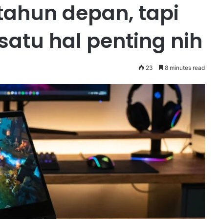
tahun depan, tapi
satu hal penting nih
23
8 minutes read