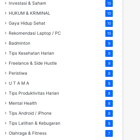
Investasi & Saham
10
HUKUM & KRIMINAL
10
Gaya Hidup Sehat
10
Rekomendasi Laptop / PC
10
Badminton
9
Tips Kesehatan Harian
9
Freelance & Side Hustle
9
Peristiwa
8
U T A M A
8
Tips Produktivitas Harian
8
Mental Health
8
Tips Android / iPhone
8
Tips Latihan & Kebugaran
8
Olahraga & Fitness
7