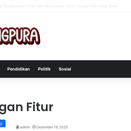
Mengatasi Gejala Post Power Syndrome Setelah Pensiun Kerja
Pendidikan
Politik
Sosial
gan Fitur
gi
admin
Desember 19, 2025