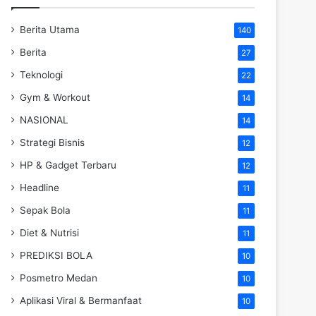
Berita Utama
140
Berita
27
Teknologi
22
Gym & Workout
14
NASIONAL
14
Strategi Bisnis
12
HP & Gadget Terbaru
12
Headline
11
Sepak Bola
11
Diet & Nutrisi
11
PREDIKSI BOLA
10
Posmetro Medan
10
Aplikasi Viral & Bermanfaat
10