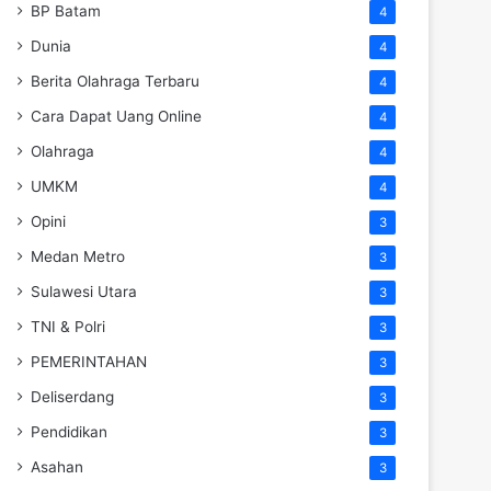
BP Batam
4
Dunia
4
Berita Olahraga Terbaru
4
Cara Dapat Uang Online
4
Olahraga
4
UMKM
4
Opini
3
Medan Metro
3
Sulawesi Utara
3
TNI & Polri
3
PEMERINTAHAN
3
Deliserdang
3
Pendidikan
3
Asahan
3