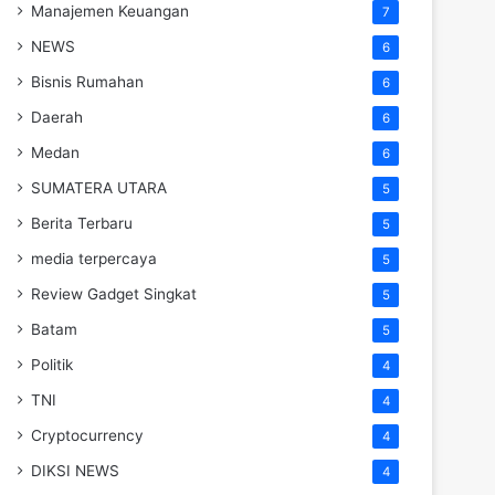
Manajemen Keuangan
7
NEWS
6
Bisnis Rumahan
6
Daerah
6
Medan
6
SUMATERA UTARA
5
Berita Terbaru
5
media terpercaya
5
Review Gadget Singkat
5
Batam
5
Politik
4
TNI
4
Cryptocurrency
4
DIKSI NEWS
4