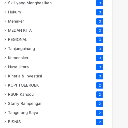
Skill yang Menghasilkan
3
Hukum
3
Menaker
3
MEDAN KITA
3
REGIONAL
3
Tanjungpinang
3
Kemenaker
3
Nusa Utara
3
Kinerja & Investasi
3
KOPI TOEBROEK
2
RSUP Kandou
2
Starry Rampengan
2
Tangerang Raya
2
BISNIS
2