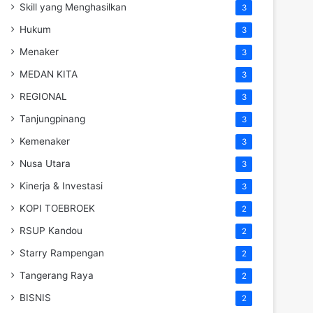
Skill yang Menghasilkan
3
Hukum
3
Menaker
3
MEDAN KITA
3
REGIONAL
3
Tanjungpinang
3
Kemenaker
3
Nusa Utara
3
Kinerja & Investasi
3
KOPI TOEBROEK
2
RSUP Kandou
2
Starry Rampengan
2
Tangerang Raya
2
BISNIS
2