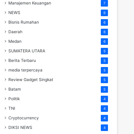
Manajemen Keuangan
7
NEWS
6
Bisnis Rumahan
6
Daerah
6
Medan
6
SUMATERA UTARA
5
Berita Terbaru
5
media terpercaya
5
Review Gadget Singkat
5
Batam
5
Politik
4
TNI
4
Cryptocurrency
4
DIKSI NEWS
4