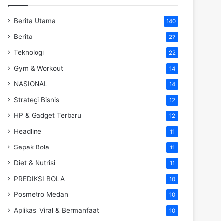
Berita Utama
140
Berita
27
Teknologi
22
Gym & Workout
14
NASIONAL
14
Strategi Bisnis
12
HP & Gadget Terbaru
12
Headline
11
Sepak Bola
11
Diet & Nutrisi
11
PREDIKSI BOLA
10
Posmetro Medan
10
Aplikasi Viral & Bermanfaat
10