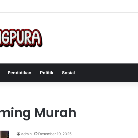
Mengatasi Gejala Post Power Syndrome Setelah Pensiun Kerja
Pendidikan
Politik
Sosial
aming Murah
admin
Desember 19, 2025