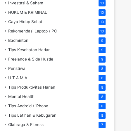
Investasi & Saham
10
HUKUM & KRIMINAL
10
Gaya Hidup Sehat
10
Rekomendasi Laptop / PC
10
Badminton
9
Tips Kesehatan Harian
9
Freelance & Side Hustle
9
Peristiwa
8
U T A M A
8
Tips Produktivitas Harian
8
Mental Health
8
Tips Android / iPhone
8
Tips Latihan & Kebugaran
8
Olahraga & Fitness
7