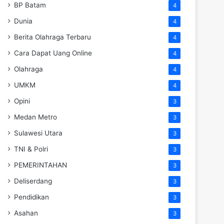
BP Batam
4
Dunia
4
Berita Olahraga Terbaru
4
Cara Dapat Uang Online
4
Olahraga
4
UMKM
4
Opini
3
Medan Metro
3
Sulawesi Utara
3
TNI & Polri
3
PEMERINTAHAN
3
Deliserdang
3
Pendidikan
3
Asahan
3