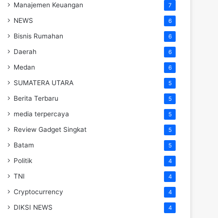
Manajemen Keuangan
7
NEWS
6
Bisnis Rumahan
6
Daerah
6
Medan
6
SUMATERA UTARA
5
Berita Terbaru
5
media terpercaya
5
Review Gadget Singkat
5
Batam
5
Politik
4
TNI
4
Cryptocurrency
4
DIKSI NEWS
4