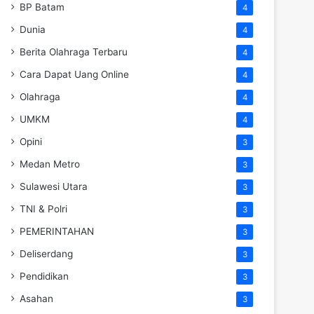
BP Batam
4
Dunia
4
Berita Olahraga Terbaru
4
Cara Dapat Uang Online
4
Olahraga
4
UMKM
4
Opini
3
Medan Metro
3
Sulawesi Utara
3
TNI & Polri
3
PEMERINTAHAN
3
Deliserdang
3
Pendidikan
3
Asahan
3