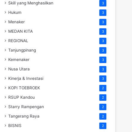
Skill yang Menghasilkan
3
Hukum
3
Menaker
3
MEDAN KITA
3
REGIONAL
3
Tanjungpinang
3
Kemenaker
3
Nusa Utara
3
Kinerja & Investasi
3
KOPI TOEBROEK
2
RSUP Kandou
2
Starry Rampengan
2
Tangerang Raya
2
BISNIS
2