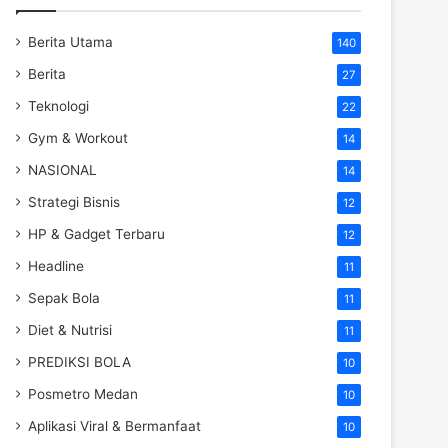
Berita Utama
140
Berita
27
Teknologi
22
Gym & Workout
14
NASIONAL
14
Strategi Bisnis
12
HP & Gadget Terbaru
12
Headline
11
Sepak Bola
11
Diet & Nutrisi
11
PREDIKSI BOLA
10
Posmetro Medan
10
Aplikasi Viral & Bermanfaat
10