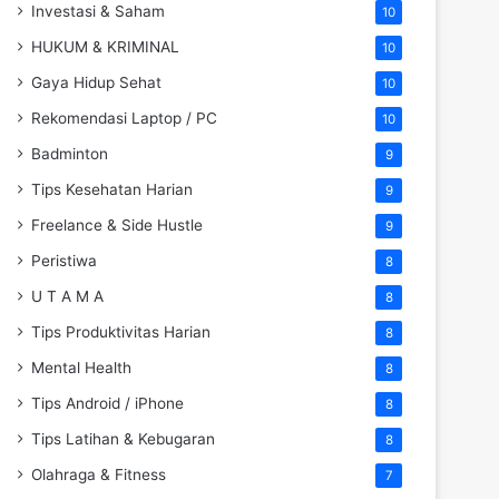
Investasi & Saham
10
HUKUM & KRIMINAL
10
Gaya Hidup Sehat
10
Rekomendasi Laptop / PC
10
Badminton
9
Tips Kesehatan Harian
9
Freelance & Side Hustle
9
Peristiwa
8
U T A M A
8
Tips Produktivitas Harian
8
Mental Health
8
Tips Android / iPhone
8
Tips Latihan & Kebugaran
8
Olahraga & Fitness
7