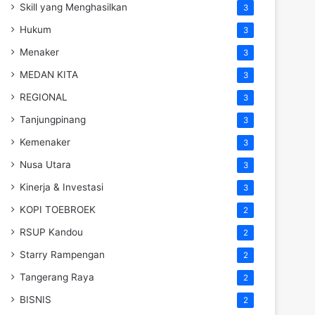
Skill yang Menghasilkan
3
Hukum
3
Menaker
3
MEDAN KITA
3
REGIONAL
3
Tanjungpinang
3
Kemenaker
3
Nusa Utara
3
Kinerja & Investasi
3
KOPI TOEBROEK
2
RSUP Kandou
2
Starry Rampengan
2
Tangerang Raya
2
BISNIS
2