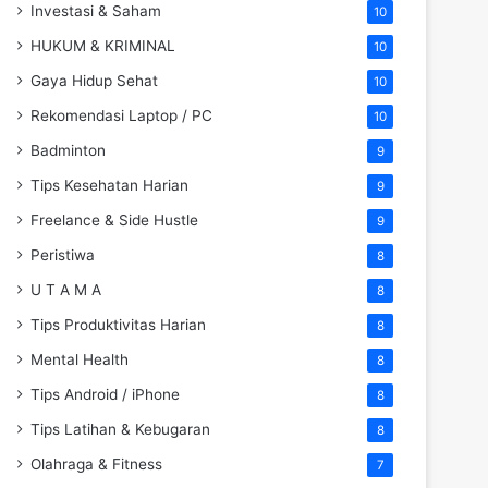
Investasi & Saham
10
HUKUM & KRIMINAL
10
Gaya Hidup Sehat
10
Rekomendasi Laptop / PC
10
Badminton
9
Tips Kesehatan Harian
9
Freelance & Side Hustle
9
Peristiwa
8
U T A M A
8
Tips Produktivitas Harian
8
Mental Health
8
Tips Android / iPhone
8
Tips Latihan & Kebugaran
8
Olahraga & Fitness
7