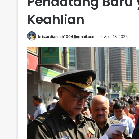
Pendatang Baru 
Keahlian
kris.ardiansah1004@gmail.com
April 18, 2025