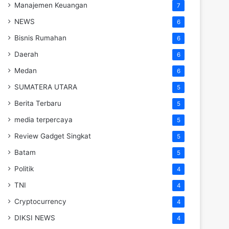
Manajemen Keuangan
7
NEWS
6
Bisnis Rumahan
6
Daerah
6
Medan
6
SUMATERA UTARA
5
Berita Terbaru
5
media terpercaya
5
Review Gadget Singkat
5
Batam
5
Politik
4
TNI
4
Cryptocurrency
4
DIKSI NEWS
4