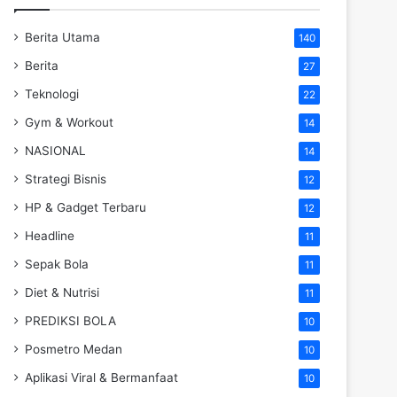
Berita Utama
140
Berita
27
Teknologi
22
Gym & Workout
14
NASIONAL
14
Strategi Bisnis
12
HP & Gadget Terbaru
12
Headline
11
Sepak Bola
11
Diet & Nutrisi
11
PREDIKSI BOLA
10
Posmetro Medan
10
Aplikasi Viral & Bermanfaat
10