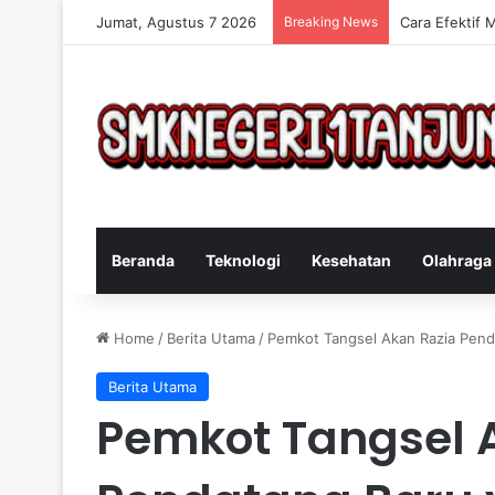
Jumat, Agustus 7 2026
Breaking News
Cara Efektif 
Beranda
Teknologi
Kesehatan
Olahraga
Home
/
Berita Utama
/
Pemkot Tangsel Akan Razia Pend
Berita Utama
Pemkot Tangsel 