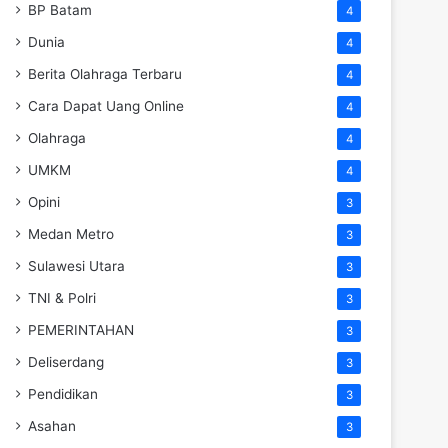
BP Batam
4
Dunia
4
Berita Olahraga Terbaru
4
Cara Dapat Uang Online
4
Olahraga
4
UMKM
4
Opini
3
Medan Metro
3
Sulawesi Utara
3
TNI & Polri
3
PEMERINTAHAN
3
Deliserdang
3
Pendidikan
3
Asahan
3