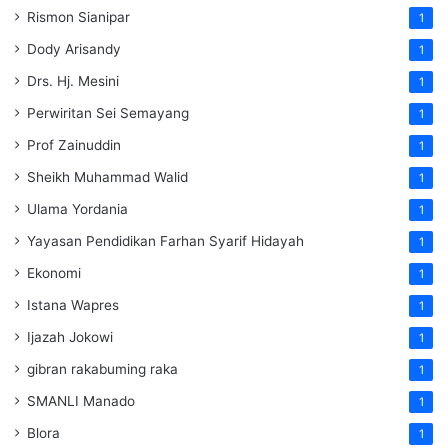
Rismon Sianipar
1
Dody Arisandy
1
Drs. Hj. Mesini
1
Perwiritan Sei Semayang
1
Prof Zainuddin
1
Sheikh Muhammad Walid
1
Ulama Yordania
1
Yayasan Pendidikan Farhan Syarif Hidayah
1
Ekonomi
1
Istana Wapres
1
Ijazah Jokowi
1
gibran rakabuming raka
1
SMANLI Manado
1
Blora
1