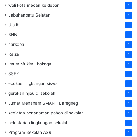
wali kota medan ke depan
1
Labuhanbatu Selatan
1
Ulp lb
1
BNN
1
narkoba
1
Raiza
1
Imum Mukim Lhoknga
1
SSEK
1
edukasi lingkungan siswa
1
gerakan hijau di sekolah
1
Jumat Menanam SMAN 1 Baregbeg
1
kegiatan penanaman pohon di sekolah
1
pelestarian lingkungan sekolah
1
Program Sekolah ASRI
1