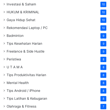
Investasi & Saham
10
HUKUM & KRIMINAL
10
Gaya Hidup Sehat
10
Rekomendasi Laptop / PC
10
Badminton
9
Tips Kesehatan Harian
9
Freelance & Side Hustle
9
Peristiwa
8
U T A M A
8
Tips Produktivitas Harian
8
Mental Health
8
Tips Android / iPhone
8
Tips Latihan & Kebugaran
8
Olahraga & Fitness
7