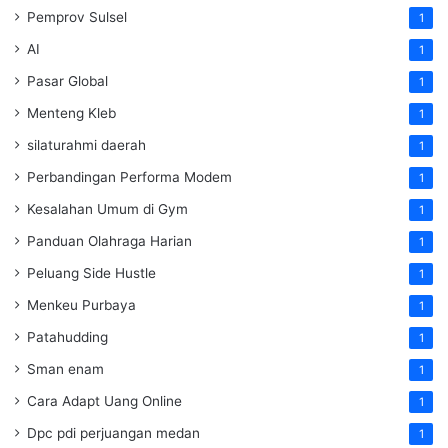
Pemprov Sulsel
1
AI
1
Pasar Global
1
Menteng Kleb
1
silaturahmi daerah
1
Perbandingan Performa Modem
1
Kesalahan Umum di Gym
1
Panduan Olahraga Harian
1
Peluang Side Hustle
1
Menkeu Purbaya
1
Patahudding
1
Sman enam
1
Cara Adapt Uang Online
1
Dpc pdi perjuangan medan
1