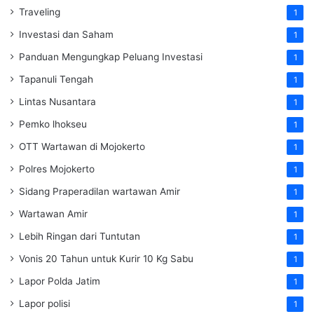
Traveling
1
Investasi dan Saham
1
Panduan Mengungkap Peluang Investasi
1
Tapanuli Tengah
1
Lintas Nusantara
1
Pemko lhokseu
1
OTT Wartawan di Mojokerto
1
Polres Mojokerto
1
Sidang Praperadilan wartawan Amir
1
Wartawan Amir
1
Lebih Ringan dari Tuntutan
1
Vonis 20 Tahun untuk Kurir 10 Kg Sabu
1
Lapor Polda Jatim
1
Lapor polisi
1