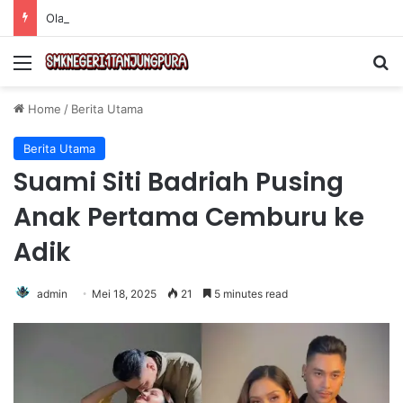
Olahraga Tanpa Alat untuk Menjaga Kebugaran Tubuh secara Efektif di Rumah
Menu
Se
Home
/
Berita Utama
Berita Utama
Suami Siti Badriah Pusing
Anak Pertama Cemburu ke
Adik
admin
Mei 18, 2025
21
5 minutes read