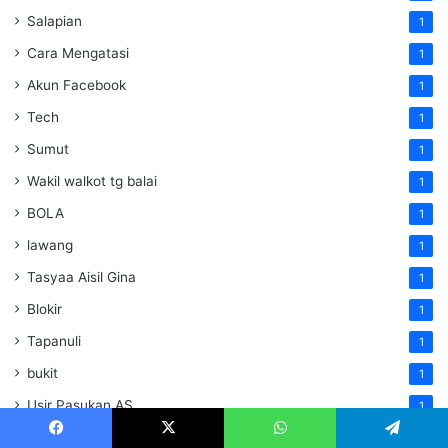
Salapian
1
Cara Mengatasi
1
Akun Facebook
1
Tech
1
Sumut
1
Wakil walkot tg balai
1
BOLA
1
lawang
1
Tasyaa Aisil Gina
1
Blokir
1
Tapanuli
1
bukit
1
Usir Pasukan AS
1
Iran Ultimatum Negara-negara Tetangga
1
Facebook
X
WhatsApp
Telegram