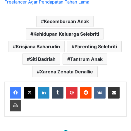
Freelancer Agar Pendapatan Tahan Lama
Kecemburuan Anak
Kehidupan Keluarga Selebriti
Krisjiana Baharudin
Parenting Selebriti
Siti Badriah
Tantrum Anak
Xarena Zenata Denallie
LinkedIn
Tumblr
Pinterest
Reddit
VKontakte
Share via Email
Print