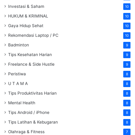
Investasi & Saham
10
HUKUM & KRIMINAL
10
Gaya Hidup Sehat
10
Rekomendasi Laptop / PC
10
Badminton
9
Tips Kesehatan Harian
9
Freelance & Side Hustle
9
Peristiwa
8
U T A M A
8
Tips Produktivitas Harian
8
Mental Health
8
Tips Android / iPhone
8
Tips Latihan & Kebugaran
8
Olahraga & Fitness
7