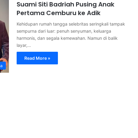
Suami Siti Badriah Pusing Anak
Pertama Cemburu ke Adik
Kehidupan rumah tangga selebritas seringkali tampak
sempurna dari luar: penuh senyuman, keluarga
harmonis, dan segala kemewahan. Namun di balik
layar,…
Read More »
ma