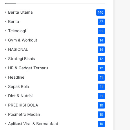
Berita Utama
140
Berita
27
Teknologi
22
Gym & Workout
14
NASIONAL
14
Strategi Bisnis
12
HP & Gadget Terbaru
12
Headline
11
Sepak Bola
11
Diet & Nutrisi
11
PREDIKSI BOLA
10
Posmetro Medan
10
Aplikasi Viral & Bermanfaat
10