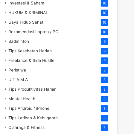
Investasi & Saham
10
HUKUM & KRIMINAL
10
Gaya Hidup Sehat
10
Rekomendasi Laptop / PC
10
Badminton
9
Tips Kesehatan Harian
9
Freelance & Side Hustle
9
Peristiwa
8
U T A M A
8
Tips Produktivitas Harian
8
Mental Health
8
Tips Android / iPhone
8
Tips Latihan & Kebugaran
8
Olahraga & Fitness
7