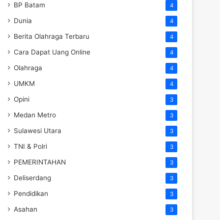
BP Batam
4
Dunia
4
Berita Olahraga Terbaru
4
Cara Dapat Uang Online
4
Olahraga
4
UMKM
4
Opini
3
Medan Metro
3
Sulawesi Utara
3
TNI & Polri
3
PEMERINTAHAN
3
Deliserdang
3
Pendidikan
3
Asahan
3