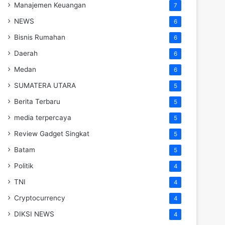
Manajemen Keuangan
7
NEWS
6
Bisnis Rumahan
6
Daerah
6
Medan
6
SUMATERA UTARA
5
Berita Terbaru
5
media terpercaya
5
Review Gadget Singkat
5
Batam
5
Politik
4
TNI
4
Cryptocurrency
4
DIKSI NEWS
4