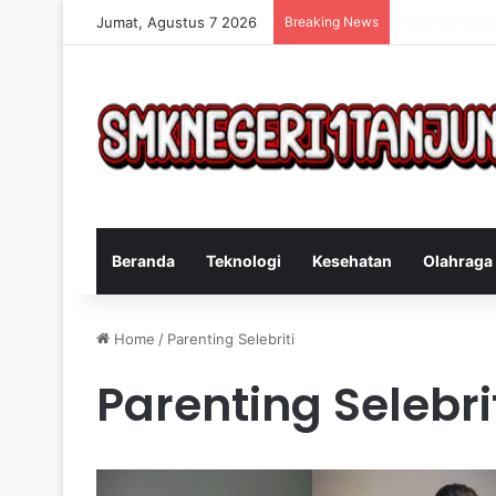
Jumat, Agustus 7 2026
Breaking News
Cara Efektif 
Beranda
Teknologi
Kesehatan
Olahraga
Home
/
Parenting Selebriti
Parenting Selebri