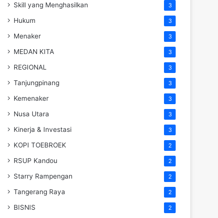
Skill yang Menghasilkan
3
Hukum
3
Menaker
3
MEDAN KITA
3
REGIONAL
3
Tanjungpinang
3
Kemenaker
3
Nusa Utara
3
Kinerja & Investasi
3
KOPI TOEBROEK
2
RSUP Kandou
2
Starry Rampengan
2
Tangerang Raya
2
BISNIS
2