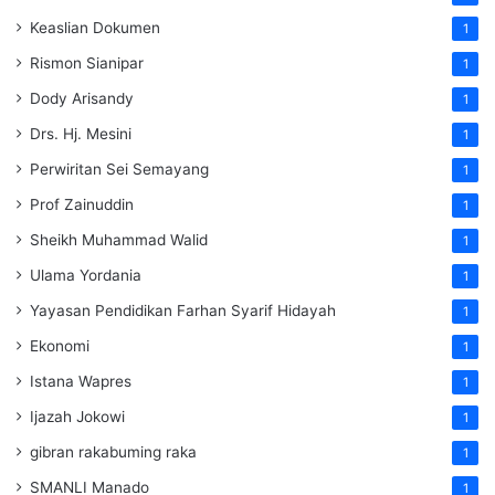
Keaslian Dokumen
1
Rismon Sianipar
1
Dody Arisandy
1
Drs. Hj. Mesini
1
Perwiritan Sei Semayang
1
Prof Zainuddin
1
Sheikh Muhammad Walid
1
Ulama Yordania
1
Yayasan Pendidikan Farhan Syarif Hidayah
1
Ekonomi
1
Istana Wapres
1
Ijazah Jokowi
1
gibran rakabuming raka
1
SMANLI Manado
1