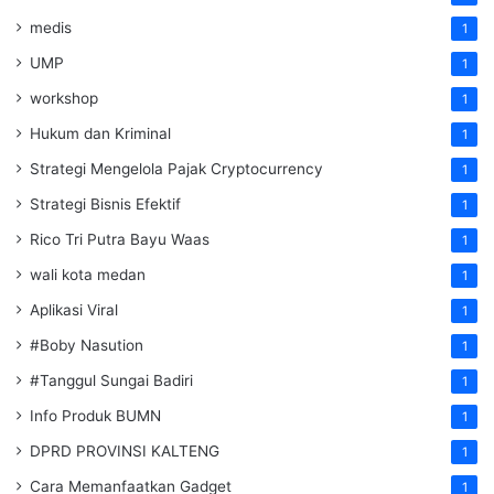
medis
1
UMP
1
workshop
1
Hukum dan Kriminal
1
Strategi Mengelola Pajak Cryptocurrency
1
Strategi Bisnis Efektif
1
Rico Tri Putra Bayu Waas
1
wali kota medan
1
Aplikasi Viral
1
#Boby Nasution
1
#Tanggul Sungai Badiri
1
Info Produk BUMN
1
DPRD PROVINSI KALTENG
1
Cara Memanfaatkan Gadget
1