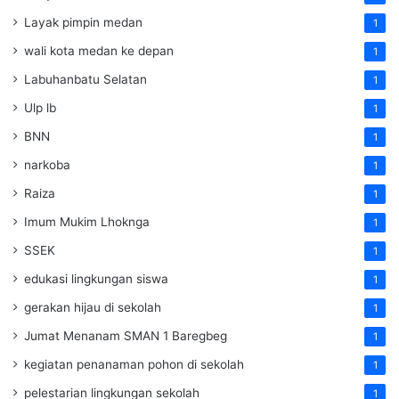
Layak pimpin medan
1
wali kota medan ke depan
1
Labuhanbatu Selatan
1
Ulp lb
1
BNN
1
narkoba
1
Raiza
1
Imum Mukim Lhoknga
1
SSEK
1
edukasi lingkungan siswa
1
gerakan hijau di sekolah
1
Jumat Menanam SMAN 1 Baregbeg
1
kegiatan penanaman pohon di sekolah
1
pelestarian lingkungan sekolah
1