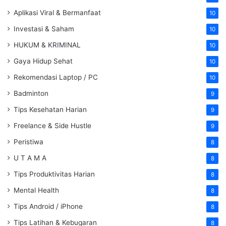
Aplikasi Viral & Bermanfaat
10
Investasi & Saham
10
HUKUM & KRIMINAL
10
Gaya Hidup Sehat
10
Rekomendasi Laptop / PC
10
Badminton
9
Tips Kesehatan Harian
9
Freelance & Side Hustle
9
Peristiwa
8
U T A M A
8
Tips Produktivitas Harian
8
Mental Health
8
Tips Android / iPhone
8
Tips Latihan & Kebugaran
8