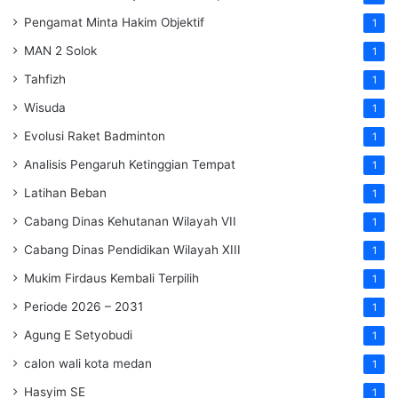
Pengamat Minta Hakim Objektif
1
MAN 2 Solok
1
Tahfizh
1
Wisuda
1
Evolusi Raket Badminton
1
Analisis Pengaruh Ketinggian Tempat
1
Latihan Beban
1
Cabang Dinas Kehutanan Wilayah VII
1
Cabang Dinas Pendidikan Wilayah XIII
1
Mukim Firdaus Kembali Terpilih
1
Periode 2026 – 2031
1
Agung E Setyobudi
1
calon wali kota medan
1
Hasyim SE
1