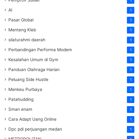
1
AI
1
Pasar Global
1
Menteng Kleb
1
silaturahmi daerah
1
Perbandingan Performa Modem
1
Kesalahan Umum di Gym
1
Panduan Olahraga Harian
1
Peluang Side Hustle
1
Menkeu Purbaya
1
Patahudding
1
Sman enam
1
Cara Adapt Uang Online
1
Dpc pdi perjuangan medan
1
METROPOLITAN