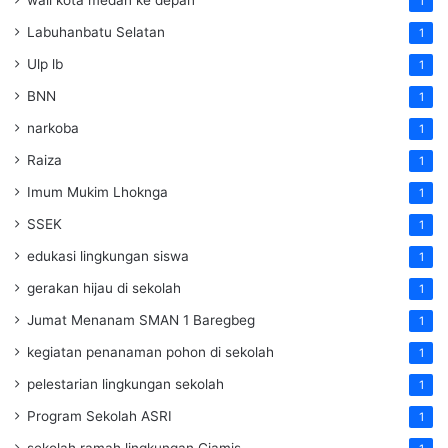
1
Labuhanbatu Selatan
1
Ulp lb
1
BNN
1
narkoba
1
Raiza
1
Imum Mukim Lhoknga
1
SSEK
1
edukasi lingkungan siswa
1
gerakan hijau di sekolah
1
Jumat Menanam SMAN 1 Baregbeg
1
kegiatan penanaman pohon di sekolah
1
pelestarian lingkungan sekolah
1
Program Sekolah ASRI
1
sekolah ramah lingkungan Ciamis