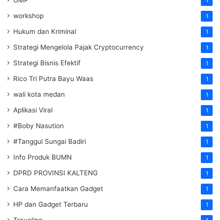
1
workshop
1
Hukum dan Kriminal
1
Strategi Mengelola Pajak Cryptocurrency
1
Strategi Bisnis Efektif
1
Rico Tri Putra Bayu Waas
1
wali kota medan
1
Aplikasi Viral
1
#Boby Nasution
1
#Tanggul Sungai Badiri
1
Info Produk BUMN
1
DPRD PROVINSI KALTENG
1
Cara Memanfaatkan Gadget
1
HP dan Gadget Terbaru
1
Traveling