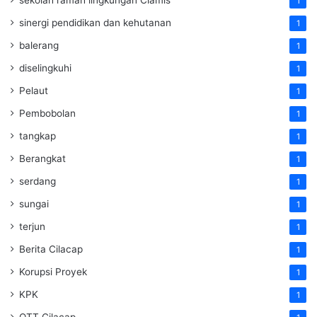
1
sinergi pendidikan dan kehutanan
1
balerang
1
diselingkuhi
1
Pelaut
1
Pembobolan
1
tangkap
1
Berangkat
1
serdang
1
sungai
1
terjun
1
Berita Cilacap
1
Korupsi Proyek
1
KPK
1
OTT Cilacap