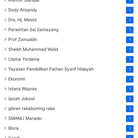
1
Dody Arisandy
1
Drs. Hj. Mesini
1
Perwiritan Sei Semayang
1
Prof Zainuddin
1
Sheikh Muhammad Walid
1
Ulama Yordania
1
Yayasan Pendidikan Farhan Syarif Hidayah
1
Ekonomi
1
Istana Wapres
1
Ijazah Jokowi
1
gibran rakabuming raka
1
SMANLI Manado
1
Blora
1
Candi