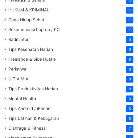
10
HUKUM & KRIMINAL
10
Gaya Hidup Sehat
10
Rekomendasi Laptop / PC
10
Badminton
9
Tips Kesehatan Harian
9
Freelance & Side Hustle
9
Peristiwa
8
U T A M A
8
Tips Produktivitas Harian
8
Mental Health
8
Tips Android / iPhone
8
Tips Latihan & Kebugaran
8
Olahraga & Fitness
7
Manajemen Keuangan