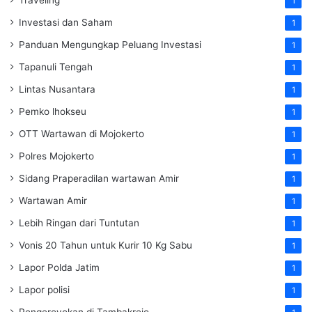
1
Investasi dan Saham
1
Panduan Mengungkap Peluang Investasi
1
Tapanuli Tengah
1
Lintas Nusantara
1
Pemko lhokseu
1
OTT Wartawan di Mojokerto
1
Polres Mojokerto
1
Sidang Praperadilan wartawan Amir
1
Wartawan Amir
1
Lebih Ringan dari Tuntutan
1
Vonis 20 Tahun untuk Kurir 10 Kg Sabu
1
Lapor Polda Jatim
1
Lapor polisi
1
Pengeroyokan di Tambakrejo