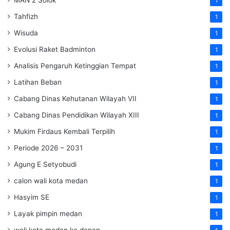
1
Tahfizh
1
Wisuda
1
Evolusi Raket Badminton
1
Analisis Pengaruh Ketinggian Tempat
1
Latihan Beban
1
Cabang Dinas Kehutanan Wilayah VII
1
Cabang Dinas Pendidikan Wilayah XIII
1
Mukim Firdaus Kembali Terpilih
1
Periode 2026 – 2031
1
Agung E Setyobudi
1
calon wali kota medan
1
Hasyim SE
1
Layak pimpin medan
1
wali kota medan ke depan