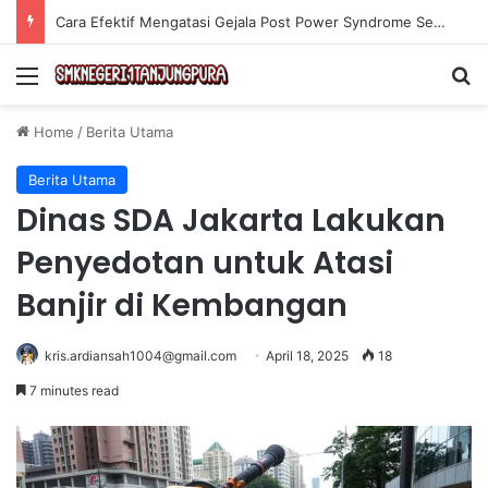
Cara Efektif Mengatasi Gejala Post Power Syndrome Setelah Pensiun Kerja
Menu
Se
Home
/
Berita Utama
Berita Utama
Dinas SDA Jakarta Lakukan
Penyedotan untuk Atasi
Banjir di Kembangan
kris.ardiansah1004@gmail.com
April 18, 2025
18
7 minutes read