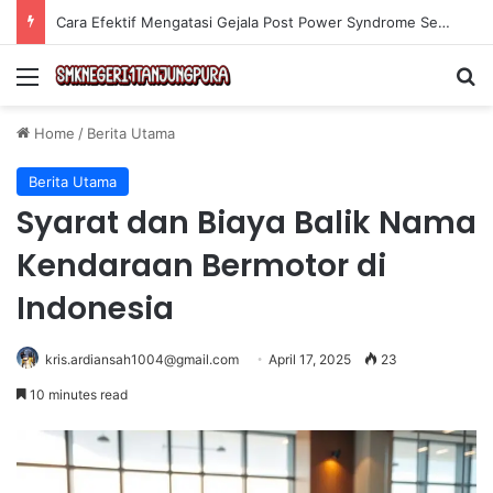
Cara Efektif Mengatasi Gejala Post Power Syndrome Setelah Pensiun Kerja
Menu
Se
Home
/
Berita Utama
Berita Utama
Syarat dan Biaya Balik Nama
Kendaraan Bermotor di
Indonesia
kris.ardiansah1004@gmail.com
April 17, 2025
23
10 minutes read