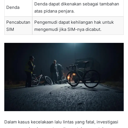
Denda dapat dikenakan sebagai tambahan
Denda
atas pidana penjara.
Pencabutan
Pengemudi dapat kehilangan hak untuk
SIM
mengemudi jika SIM-nya dicabut.
Dalam kasus kecelakaan lalu lintas yang fatal, investigasi