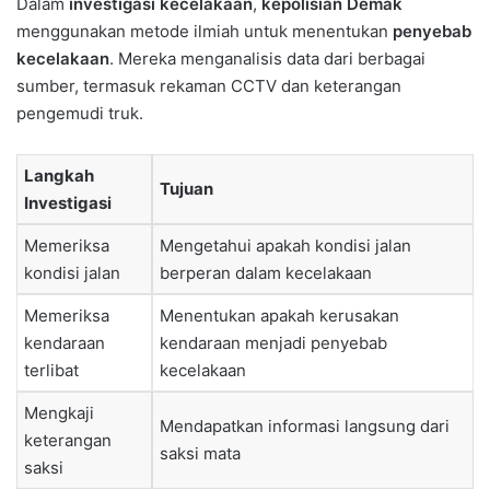
Dalam
investigasi kecelakaan
,
kepolisian Demak
menggunakan metode ilmiah untuk menentukan
penyebab
kecelakaan
. Mereka menganalisis data dari berbagai
sumber, termasuk rekaman CCTV dan keterangan
pengemudi truk.
Langkah
Tujuan
Investigasi
Memeriksa
Mengetahui apakah kondisi jalan
kondisi jalan
berperan dalam kecelakaan
Memeriksa
Menentukan apakah kerusakan
kendaraan
kendaraan menjadi penyebab
terlibat
kecelakaan
Mengkaji
Mendapatkan informasi langsung dari
keterangan
saksi mata
saksi