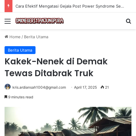
Cara Efektif Mengatasi Gejala Post Power Syndrome Setelah Pensiun Kerja
Menu
Se
Home
/
Berita Utama
Berita Utama
Kakek-Nenek di Demak
Tewas Ditabrak Truk
kris.ardiansah1004@gmail.com
April 17, 2025
21
9 minutes read