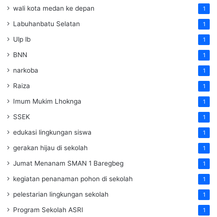
wali kota medan ke depan
1
Labuhanbatu Selatan
1
Ulp lb
1
BNN
1
narkoba
1
Raiza
1
Imum Mukim Lhoknga
1
SSEK
1
edukasi lingkungan siswa
1
gerakan hijau di sekolah
1
Jumat Menanam SMAN 1 Baregbeg
1
kegiatan penanaman pohon di sekolah
1
pelestarian lingkungan sekolah
1
Program Sekolah ASRI
1