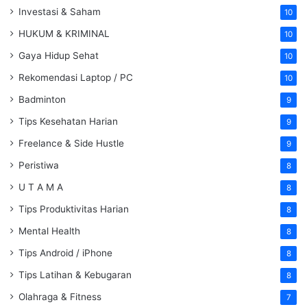
Investasi & Saham
10
HUKUM & KRIMINAL
10
Gaya Hidup Sehat
10
Rekomendasi Laptop / PC
10
Badminton
9
Tips Kesehatan Harian
9
Freelance & Side Hustle
9
Peristiwa
8
U T A M A
8
Tips Produktivitas Harian
8
Mental Health
8
Tips Android / iPhone
8
Tips Latihan & Kebugaran
8
Olahraga & Fitness
7