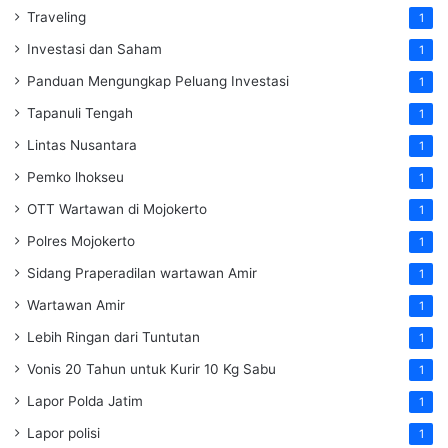
Traveling
1
Investasi dan Saham
1
Panduan Mengungkap Peluang Investasi
1
Tapanuli Tengah
1
Lintas Nusantara
1
Pemko lhokseu
1
OTT Wartawan di Mojokerto
1
Polres Mojokerto
1
Sidang Praperadilan wartawan Amir
1
Wartawan Amir
1
Lebih Ringan dari Tuntutan
1
Vonis 20 Tahun untuk Kurir 10 Kg Sabu
1
Lapor Polda Jatim
1
Lapor polisi
1