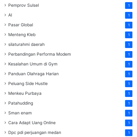
Pemprov Sulsel
1
AI
1
Pasar Global
1
Menteng Kleb
1
silaturahmi daerah
1
Perbandingan Performa Modem
1
Kesalahan Umum di Gym
1
Panduan Olahraga Harian
1
Peluang Side Hustle
1
Menkeu Purbaya
1
Patahudding
1
Sman enam
1
Cara Adapt Uang Online
1
Dpc pdi perjuangan medan
1