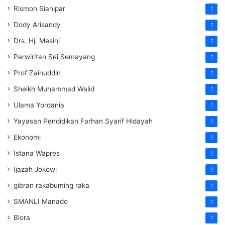
Rismon Sianipar
1
Dody Arisandy
1
Drs. Hj. Mesini
1
Perwiritan Sei Semayang
1
Prof Zainuddin
1
Sheikh Muhammad Walid
1
Ulama Yordania
1
Yayasan Pendidikan Farhan Syarif Hidayah
1
Ekonomi
1
Istana Wapres
1
Ijazah Jokowi
1
gibran rakabuming raka
1
SMANLI Manado
1
Blora
1