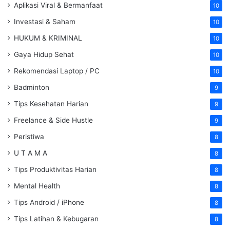
Aplikasi Viral & Bermanfaat
10
Investasi & Saham
10
HUKUM & KRIMINAL
10
Gaya Hidup Sehat
10
Rekomendasi Laptop / PC
10
Badminton
9
Tips Kesehatan Harian
9
Freelance & Side Hustle
9
Peristiwa
8
U T A M A
8
Tips Produktivitas Harian
8
Mental Health
8
Tips Android / iPhone
8
Tips Latihan & Kebugaran
8