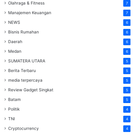
Olahraga & Fitness
7
Manajemen Keuangan
7
NEWS
6
Bisnis Rumahan
6
Daerah
6
Medan
6
SUMATERA UTARA
5
Berita Terbaru
5
media terpercaya
5
Review Gadget Singkat
5
Batam
5
Politik
4
TNI
4
Cryptocurrency
4