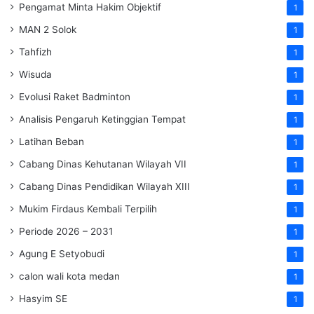
Pengamat Minta Hakim Objektif
1
MAN 2 Solok
1
Tahfizh
1
Wisuda
1
Evolusi Raket Badminton
1
Analisis Pengaruh Ketinggian Tempat
1
Latihan Beban
1
Cabang Dinas Kehutanan Wilayah VII
1
Cabang Dinas Pendidikan Wilayah XIII
1
Mukim Firdaus Kembali Terpilih
1
Periode 2026 – 2031
1
Agung E Setyobudi
1
calon wali kota medan
1
Hasyim SE
1