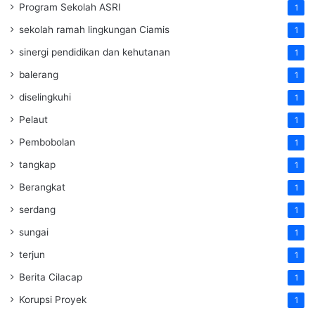
Program Sekolah ASRI
1
sekolah ramah lingkungan Ciamis
1
sinergi pendidikan dan kehutanan
1
balerang
1
diselingkuhi
1
Pelaut
1
Pembobolan
1
tangkap
1
Berangkat
1
serdang
1
sungai
1
terjun
1
Berita Cilacap
1
Korupsi Proyek
1