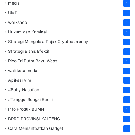
medis
1
UMP
1
workshop
1
Hukum dan Kriminal
1
Strategi Mengelola Pajak Cryptocurrency
1
Strategi Bisnis Efektif
1
Rico Tri Putra Bayu Waas
1
wali kota medan
1
Aplikasi Viral
1
#Boby Nasution
1
#Tanggul Sungai Badiri
1
Info Produk BUMN
1
DPRD PROVINSI KALTENG
1
Cara Memanfaatkan Gadget
1