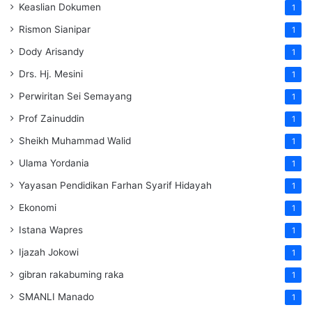
Keaslian Dokumen
1
Rismon Sianipar
1
Dody Arisandy
1
Drs. Hj. Mesini
1
Perwiritan Sei Semayang
1
Prof Zainuddin
1
Sheikh Muhammad Walid
1
Ulama Yordania
1
Yayasan Pendidikan Farhan Syarif Hidayah
1
Ekonomi
1
Istana Wapres
1
Ijazah Jokowi
1
gibran rakabuming raka
1
SMANLI Manado
1