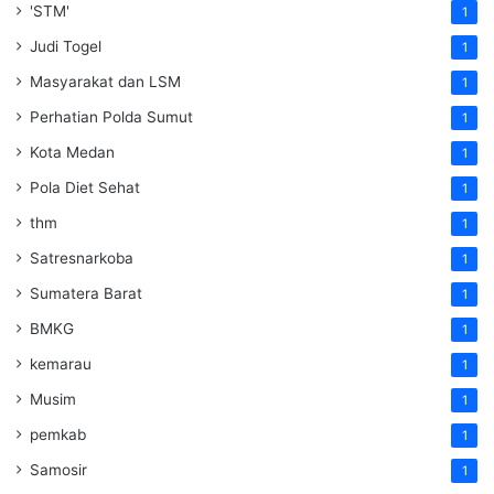
'STM'
1
Judi Togel
1
Masyarakat dan LSM
1
Perhatian Polda Sumut
1
Kota Medan
1
Pola Diet Sehat
1
thm
1
Satresnarkoba
1
Sumatera Barat
1
BMKG
1
kemarau
1
Musim
1
pemkab
1
Samosir
1