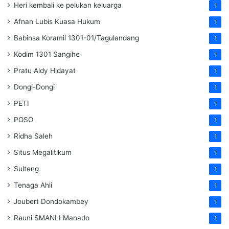
Heri kembali ke pelukan keluarga
1
Afnan Lubis Kuasa Hukum
1
Babinsa Koramil 1301-01/Tagulandang
1
Kodim 1301 Sangihe
1
Pratu Aldy Hidayat
1
Dongi-Dongi
1
PETI
1
POSO
1
Ridha Saleh
1
Situs Megalitikum
1
Sulteng
1
Tenaga Ahli
1
Joubert Dondokambey
1
Reuni SMANLI Manado
1