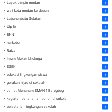
Layak pimpin medan
1
wali kota medan ke depan
1
Labuhanbatu Selatan
1
Ulp lb
1
BNN
1
narkoba
1
Raiza
1
Imum Mukim Lhoknga
1
SSEK
1
edukasi lingkungan siswa
1
gerakan hijau di sekolah
1
Jumat Menanam SMAN 1 Baregbeg
1
kegiatan penanaman pohon di sekolah
1
pelestarian lingkungan sekolah
1