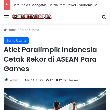
Cara Efektif Mengatasi Gejala Post Power Syndrome Setelah Pensiun Kerja
Menu
Se
Home
/
Berita Utama
Berita Utama
Atlet Paralimpik Indonesia
Cetak Rekor di ASEAN Para
Games
admin
Mei 14, 2025
17
12 minutes read