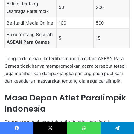
Artikel tentang
50
200
Olahraga Paralimpik
Berita di Media Online
100
500
Buku tentang
Sejarah
5
15
ASEAN Para Games
Dengan demikian, keterlibatan media dalam ASEAN Para
Games tidak hanya mempromosikan acara tersebut tetapi
juga memberikan dampak jangka panjang pada publikasi
dan kesadaran masyarakat tentang olahraga paralimpik.
Masa Depan Atlet Paralimpik
Indonesia
Dengan prestasi yang telah diraih, atlet paralimpik
Indonesia kini menatap masa depan yang lebih cerah.
Facebook
X
WhatsApp
Telegram