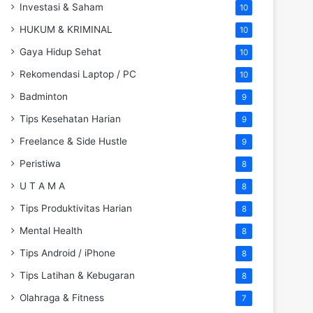
Investasi & Saham
10
HUKUM & KRIMINAL
10
Gaya Hidup Sehat
10
Rekomendasi Laptop / PC
10
Badminton
9
Tips Kesehatan Harian
9
Freelance & Side Hustle
9
Peristiwa
8
U T A M A
8
Tips Produktivitas Harian
8
Mental Health
8
Tips Android / iPhone
8
Tips Latihan & Kebugaran
8
Olahraga & Fitness
7