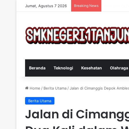
Jumat, Agustus 7 2026
Breaking News
Cara Efektif 
Beranda
Teknologi
Kesehatan
Olahraga
Home
/
Berita Utama
/
Jalan di Cimanggis Depok Amble
Berita Utama
Jalan di Cimang