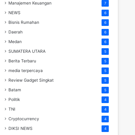
Manajemen Keuangan
7
NEWS
6
Bisnis Rumahan
6
Daerah
6
Medan
6
SUMATERA UTARA
5
Berita Terbaru
5
media terpercaya
5
Review Gadget Singkat
5
Batam
5
Politik
4
TNI
4
Cryptocurrency
4
DIKSI NEWS
4