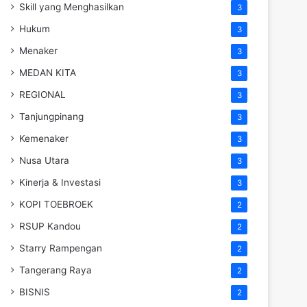
Skill yang Menghasilkan
3
Hukum
3
Menaker
3
MEDAN KITA
3
REGIONAL
3
Tanjungpinang
3
Kemenaker
3
Nusa Utara
3
Kinerja & Investasi
3
KOPI TOEBROEK
2
RSUP Kandou
2
Starry Rampengan
2
Tangerang Raya
2
BISNIS
2