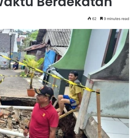
Waktu Berdekatan
62
9 minutes read