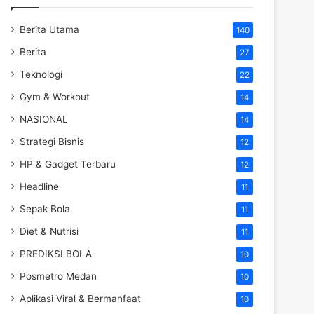
Berita Utama
140
Berita
27
Teknologi
22
Gym & Workout
14
NASIONAL
14
Strategi Bisnis
12
HP & Gadget Terbaru
12
Headline
11
Sepak Bola
11
Diet & Nutrisi
11
PREDIKSI BOLA
10
Posmetro Medan
10
Aplikasi Viral & Bermanfaat
10