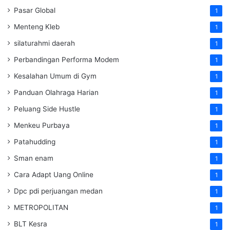
Pasar Global
1
Menteng Kleb
1
silaturahmi daerah
1
Perbandingan Performa Modem
1
Kesalahan Umum di Gym
1
Panduan Olahraga Harian
1
Peluang Side Hustle
1
Menkeu Purbaya
1
Patahudding
1
Sman enam
1
Cara Adapt Uang Online
1
Dpc pdi perjuangan medan
1
METROPOLITAN
1
BLT Kesra
1