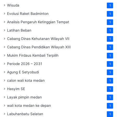
Wisuda
1
Evolusi Raket Badminton
1
Analisis Pengaruh Ketinggian Tempat
1
Latihan Beban
1
Cabang Dinas Kehutanan Wilayah VII
1
Cabang Dinas Pendidikan Wilayah XIII
1
Mukim Firdaus Kembali Terpilih
1
Periode 2026 – 2031
1
Agung E Setyobudi
1
calon wali kota medan
1
Hasyim SE
1
Layak pimpin medan
1
wali kota medan ke depan
1
Labuhanbatu Selatan
1