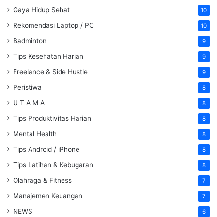
Gaya Hidup Sehat
10
Rekomendasi Laptop / PC
10
Badminton
9
Tips Kesehatan Harian
9
Freelance & Side Hustle
9
Peristiwa
8
U T A M A
8
Tips Produktivitas Harian
8
Mental Health
8
Tips Android / iPhone
8
Tips Latihan & Kebugaran
8
Olahraga & Fitness
7
Manajemen Keuangan
7
NEWS
6