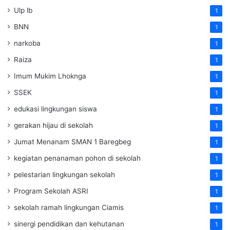
Ulp lb
1
BNN
1
narkoba
1
Raiza
1
Imum Mukim Lhoknga
1
SSEK
1
edukasi lingkungan siswa
1
gerakan hijau di sekolah
1
Jumat Menanam SMAN 1 Baregbeg
1
kegiatan penanaman pohon di sekolah
1
pelestarian lingkungan sekolah
1
Program Sekolah ASRI
1
sekolah ramah lingkungan Ciamis
1
sinergi pendidikan dan kehutanan
1