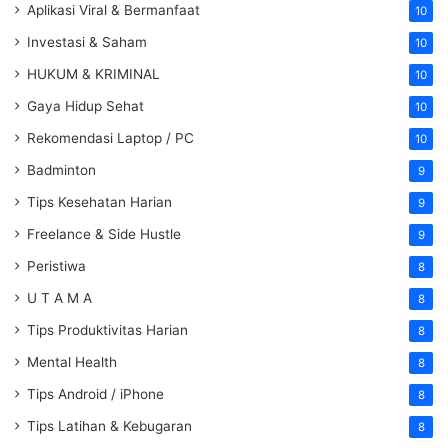
Aplikasi Viral & Bermanfaat
10
Investasi & Saham
10
HUKUM & KRIMINAL
10
Gaya Hidup Sehat
10
Rekomendasi Laptop / PC
10
Badminton
9
Tips Kesehatan Harian
9
Freelance & Side Hustle
9
Peristiwa
8
U T A M A
8
Tips Produktivitas Harian
8
Mental Health
8
Tips Android / iPhone
8
Tips Latihan & Kebugaran
8