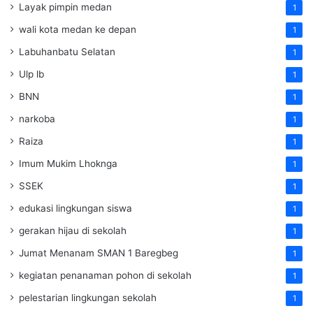
Layak pimpin medan
1
wali kota medan ke depan
1
Labuhanbatu Selatan
1
Ulp lb
1
BNN
1
narkoba
1
Raiza
1
Imum Mukim Lhoknga
1
SSEK
1
edukasi lingkungan siswa
1
gerakan hijau di sekolah
1
Jumat Menanam SMAN 1 Baregbeg
1
kegiatan penanaman pohon di sekolah
1
pelestarian lingkungan sekolah
1