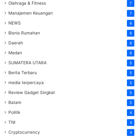
Olahraga & Fitness
7
Manajemen Keuangan
7
NEWS
6
Bisnis Rumahan
6
Daerah
6
Medan
6
SUMATERA UTARA
5
Berita Terbaru
5
media terpercaya
5
Review Gadget Singkat
5
Batam
5
Politik
4
TNI
4
Cryptocurrency
4