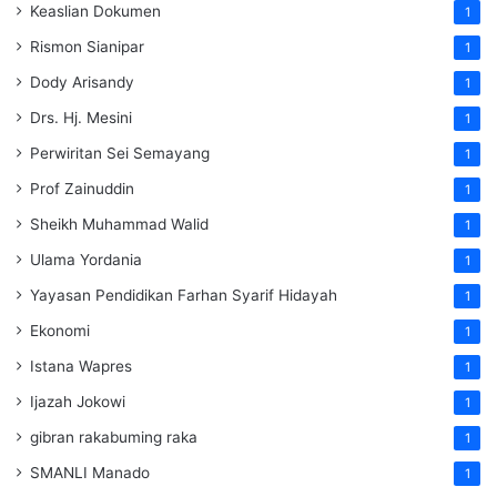
Keaslian Dokumen
1
Rismon Sianipar
1
Dody Arisandy
1
Drs. Hj. Mesini
1
Perwiritan Sei Semayang
1
Prof Zainuddin
1
Sheikh Muhammad Walid
1
Ulama Yordania
1
Yayasan Pendidikan Farhan Syarif Hidayah
1
Ekonomi
1
Istana Wapres
1
Ijazah Jokowi
1
gibran rakabuming raka
1
SMANLI Manado
1