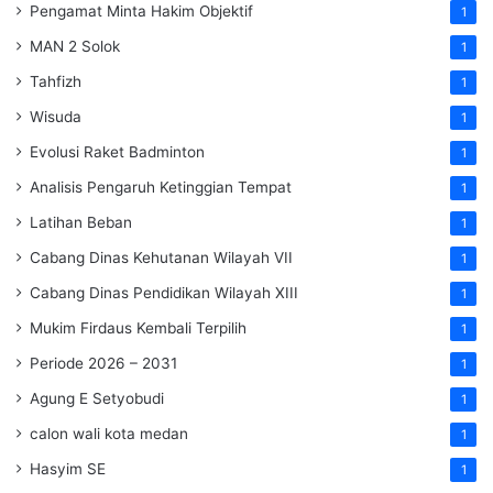
Pengamat Minta Hakim Objektif
1
MAN 2 Solok
1
Tahfizh
1
Wisuda
1
Evolusi Raket Badminton
1
Analisis Pengaruh Ketinggian Tempat
1
Latihan Beban
1
Cabang Dinas Kehutanan Wilayah VII
1
Cabang Dinas Pendidikan Wilayah XIII
1
Mukim Firdaus Kembali Terpilih
1
Periode 2026 – 2031
1
Agung E Setyobudi
1
calon wali kota medan
1
Hasyim SE
1