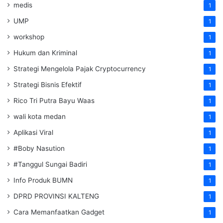
medis
1
UMP
1
workshop
1
Hukum dan Kriminal
1
Strategi Mengelola Pajak Cryptocurrency
1
Strategi Bisnis Efektif
1
Rico Tri Putra Bayu Waas
1
wali kota medan
1
Aplikasi Viral
1
#Boby Nasution
1
#Tanggul Sungai Badiri
1
Info Produk BUMN
1
DPRD PROVINSI KALTENG
1
Cara Memanfaatkan Gadget
1