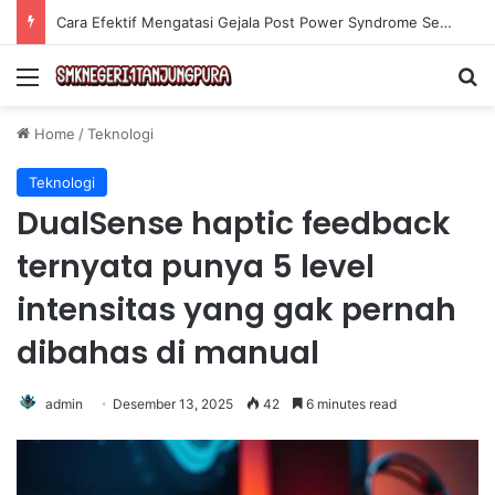
Olahraga Tanpa Alat untuk Menjaga Kebugaran Tubuh secara Efektif di Rumah
Menu
Se
Home
/
Teknologi
Teknologi
DualSense haptic feedback
ternyata punya 5 level
intensitas yang gak pernah
dibahas di manual
admin
Desember 13, 2025
42
6 minutes read