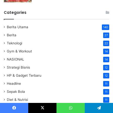
Categories
Berita Utama
140
Berita
27
Teknologi
22
Gym & Workout
14
NASIONAL
14
Strategi Bisnis
12
HP & Gadget Terbaru
12
Headline
11
Sepak Bola
11
Diet & Nutrisi
11
PREDIKSI BOLA
10
Facebook
X
WhatsApp
Telegram