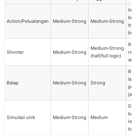
Ime
ben
Action/Petualangan
Medium‑Strong
Medium‑Strong
tra
bus
Rec
Medium‑Strong
Shooter
Medium‑Strong
real
(half/full logic)
aim 
Re
ter
Balap
Medium‑Strong
Strong
pe
jal
Dis
beb
Simulasi unik
Medium‑Strong
Medium
lan
ber