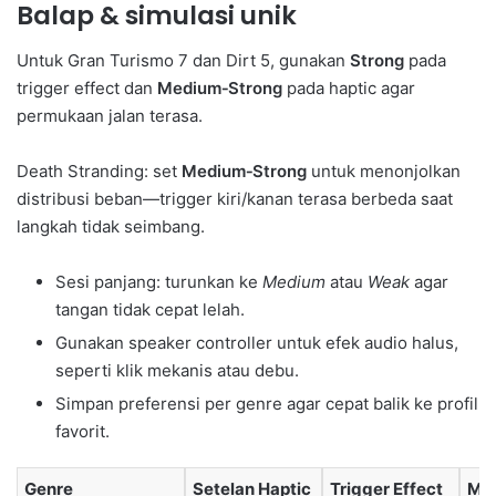
Balap & simulasi unik
Untuk Gran Turismo 7 dan Dirt 5, gunakan
Strong
pada
trigger effect dan
Medium‑Strong
pada haptic agar
permukaan jalan terasa.
Death Stranding: set
Medium‑Strong
untuk menonjolkan
distribusi beban—trigger kiri/kanan terasa berbeda saat
langkah tidak seimbang.
Sesi panjang: turunkan ke
Medium
atau
Weak
agar
tangan tidak cepat lelah.
Gunakan speaker controller untuk efek audio halus,
seperti klik mekanis atau debu.
Simpan preferensi per genre agar cepat balik ke profil
favorit.
Genre
Setelan Haptic
Trigger Effect
Ma