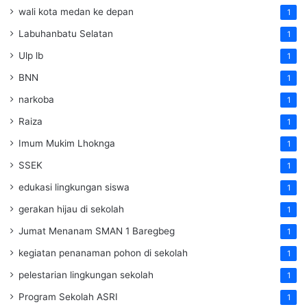
wali kota medan ke depan
1
Labuhanbatu Selatan
1
Ulp lb
1
BNN
1
narkoba
1
Raiza
1
Imum Mukim Lhoknga
1
SSEK
1
edukasi lingkungan siswa
1
gerakan hijau di sekolah
1
Jumat Menanam SMAN 1 Baregbeg
1
kegiatan penanaman pohon di sekolah
1
pelestarian lingkungan sekolah
1
Program Sekolah ASRI
1