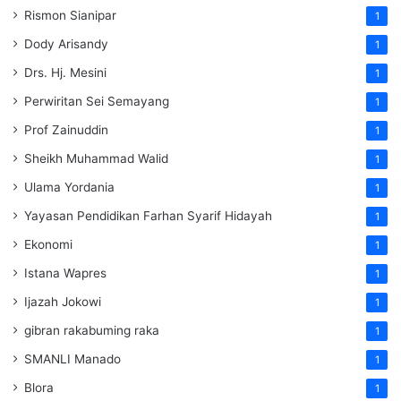
Rismon Sianipar
1
Dody Arisandy
1
Drs. Hj. Mesini
1
Perwiritan Sei Semayang
1
Prof Zainuddin
1
Sheikh Muhammad Walid
1
Ulama Yordania
1
Yayasan Pendidikan Farhan Syarif Hidayah
1
Ekonomi
1
Istana Wapres
1
Ijazah Jokowi
1
gibran rakabuming raka
1
SMANLI Manado
1
Blora
1