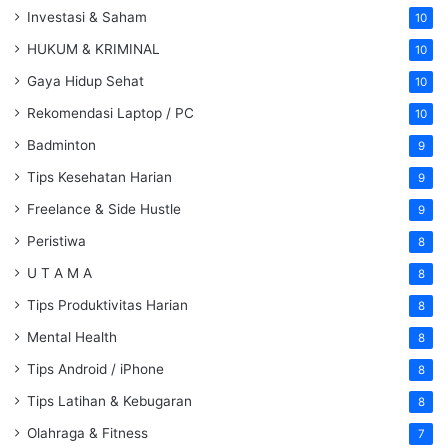
Investasi & Saham
10
HUKUM & KRIMINAL
10
Gaya Hidup Sehat
10
Rekomendasi Laptop / PC
10
Badminton
9
Tips Kesehatan Harian
9
Freelance & Side Hustle
9
Peristiwa
8
U T A M A
8
Tips Produktivitas Harian
8
Mental Health
8
Tips Android / iPhone
8
Tips Latihan & Kebugaran
8
Olahraga & Fitness
7