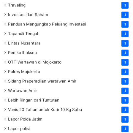
Traveling
1
Investasi dan Saham
1
Panduan Mengungkap Peluang Investasi
1
Tapanuli Tengah
1
Lintas Nusantara
1
Pemko lhokseu
1
OTT Wartawan di Mojokerto
1
Polres Mojokerto
1
Sidang Praperadilan wartawan Amir
1
Wartawan Amir
1
Lebih Ringan dari Tuntutan
1
Vonis 20 Tahun untuk Kurir 10 Kg Sabu
1
Lapor Polda Jatim
1
Lapor polisi
1