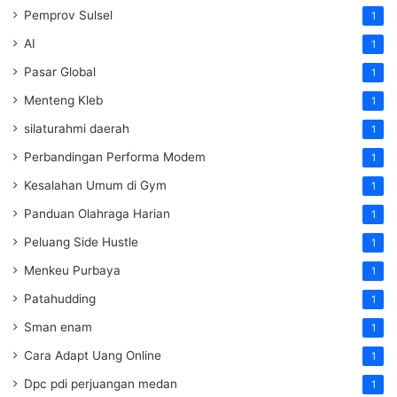
Pemprov Sulsel
1
AI
1
Pasar Global
1
Menteng Kleb
1
silaturahmi daerah
1
Perbandingan Performa Modem
1
Kesalahan Umum di Gym
1
Panduan Olahraga Harian
1
Peluang Side Hustle
1
Menkeu Purbaya
1
Patahudding
1
Sman enam
1
Cara Adapt Uang Online
1
Dpc pdi perjuangan medan
1