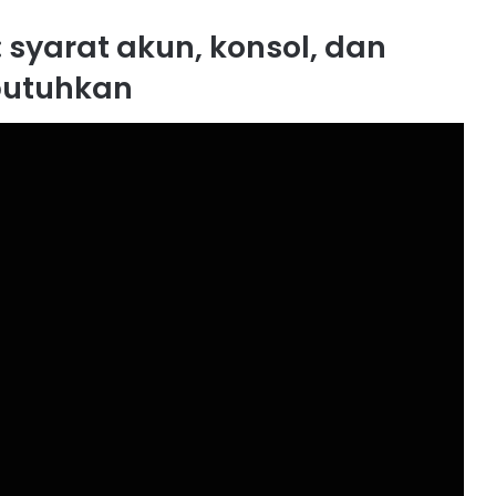
 syarat akun, konsol, dan
butuhkan