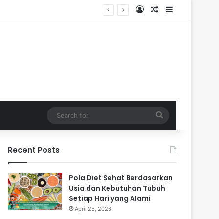
Log In
Random Article
Sidebar
Search
for
Recent Posts
Pola Diet Sehat Berdasarkan
Usia dan Kebutuhan Tubuh
Setiap Hari yang Alami
April 25, 2026