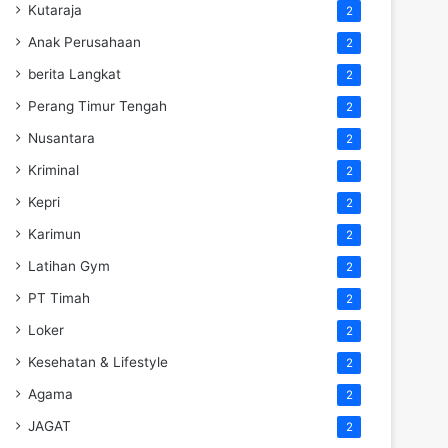
Kutaraja
2
Anak Perusahaan
2
berita Langkat
2
Perang Timur Tengah
2
Nusantara
2
Kriminal
2
Kepri
2
Karimun
2
Latihan Gym
2
PT Timah
2
Loker
2
Kesehatan & Lifestyle
2
Agama
2
JAGAT
2