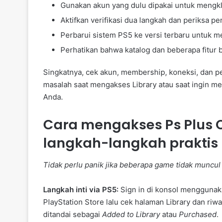
Gunakan akun yang dulu dipakai untuk mengklai
Aktifkan verifikasi dua langkah dan periksa p
Perbarui sistem PS5 ke versi terbaru untuk me
Perhatikan bahwa katalog dan beberapa fitur b
Singkatnya, cek akun, membership, koneksi, dan 
masalah saat mengakses Library atau saat ingin m
Anda.
Cara mengakses Ps Plus C
langkah-langkah praktis
Tidak perlu panik jika beberapa game tidak muncul 
Langkah inti via PS5:
Sign in di konsol menggunak
PlayStation Store lalu cek halaman Library dan ri
ditandai sebagai
Added to Library
atau
Purchased
.