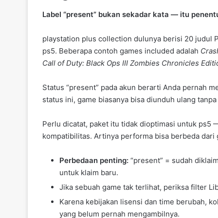
Label “present” bukan sekadar kata — itu penent
playstation plus collection dulunya berisi 20 judu
ps5. Beberapa contoh games included adalah
Cras
Call of Duty: Black Ops III Zombies Chronicles Edit
Status “present” pada akun berarti Anda pernah me
status ini, game biasanya bisa diunduh ulang tanp
Perlu dicatat, paket itu tidak dioptimasi untuk ps
kompatibilitas. Artinya performa bisa berbeda dari
Perbedaan penting:
“present” = sudah diklaim
untuk klaim baru.
Jika sebuah game tak terlihat, periksa filter L
Karena kebijakan lisensi dan time berubah, kol
yang belum pernah mengambilnya.