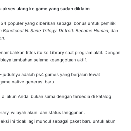
u akses ulang ke game yang sudah diklaim.
l PS4 populer yang diberikan sebagai bonus untuk pemilik
h Bandicoot N. Sane Trilogy
,
Detroit: Become Human
, dan
ion
.
nambahkan titles itu ke Library saat program aktif. Dengan
a biaya tambahan selama keanggotaan aktif.
5 — judulnya adalah ps4 games yang berjalan lewat
 game native generasi baru.
 di akun Anda; bukan sama dengan tersedia di katalog
ibrary, wilayah akun, dan status langganan.
eksi ini tidak lagi muncul sebagai paket baru untuk akun