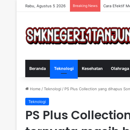
Rabu, Agustus 5 2026
Breaking News
Cara Efektif M
Beranda
Teknologi
Kesehatan
Olahraga
Home
/
Teknologi
/
PS Plus Collection yang dihapus Son
Teknologi
PS Plus Collecti