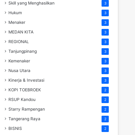
Skill yang Menghasilkan
3
Hukum
3
Menaker
3
MEDAN KITA
3
REGIONAL
3
Tanjungpinang
3
Kemenaker
3
Nusa Utara
3
Kinerja & Investasi
3
KOPI TOEBROEK
2
RSUP Kandou
2
Starry Rampengan
2
Tangerang Raya
2
BISNIS
2