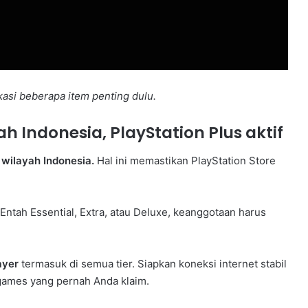
ikasi beberapa item penting dulu.
ah Indonesia, PlayStation Plus aktif
wilayah Indonesia.
Hal ini memastikan PlayStation Store
Entah Essential, Extra, atau Deluxe, keanggotaan harus
ayer
termasuk di semua tier. Siapkan koneksi internet stabil
ames yang pernah Anda klaim.