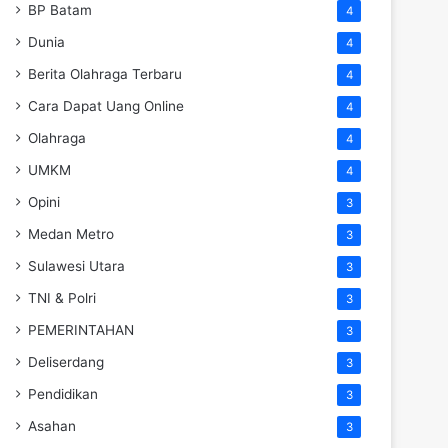
BP Batam
4
Dunia
4
Berita Olahraga Terbaru
4
Cara Dapat Uang Online
4
Olahraga
4
UMKM
4
Opini
3
Medan Metro
3
Sulawesi Utara
3
TNI & Polri
3
PEMERINTAHAN
3
Deliserdang
3
Pendidikan
3
Asahan
3