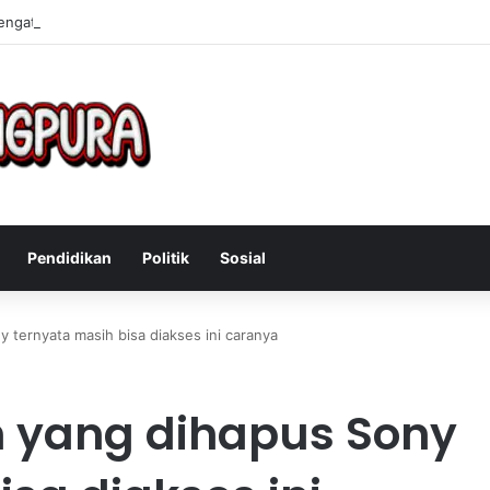
engatasi Gejala Post Power Syndrome Setelah Pensiun Kerja
Pendidikan
Politik
Sosial
y ternyata masih bisa diakses ini caranya
on yang dihapus Sony