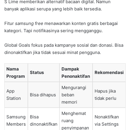
S Lime memberikan alternatif bacaan digital. Namun
banyak aplikasi serupa yang lebih baik tersedia.
Fitur
samsung free
menawarkan konten gratis berbagai
kategori. Tapi notifikasinya sering mengganggu.
Global Goals fokus pada kampanye sosial dan donasi. Bisa
dinonaktifkan jika tidak sesuai minat pengguna.
Nama
Dampak
Status
Rekomendasi
Program
Penonaktifan
Mengurangi
App
Hapus jika
Bisa dihapus
beban
Station
tidak perlu
memori
Menghemat
Samsung
Bisa
Nonaktifkan
ruang
Members
dinonaktifkan
via Settings
penyimpanan