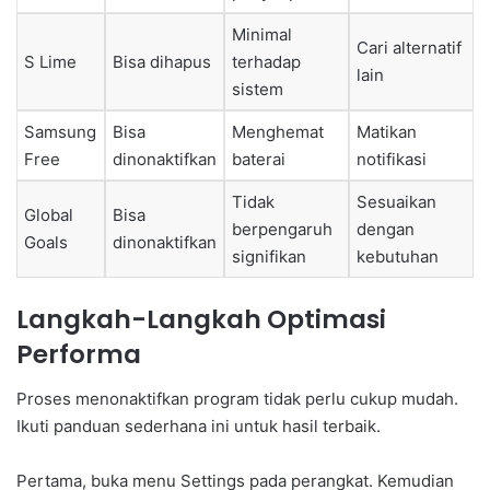
Minimal
Cari alternatif
S Lime
Bisa dihapus
terhadap
lain
sistem
Samsung
Bisa
Menghemat
Matikan
Free
dinonaktifkan
baterai
notifikasi
Tidak
Sesuaikan
Global
Bisa
berpengaruh
dengan
Goals
dinonaktifkan
signifikan
kebutuhan
Langkah-Langkah Optimasi
Performa
Proses menonaktifkan program tidak perlu cukup mudah.
Ikuti panduan sederhana ini untuk hasil terbaik.
Pertama, buka menu Settings pada perangkat. Kemudian