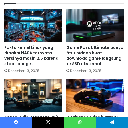
Fakta kernel Linux yang
Game Pass Ultimate punya
dipakai NASA ternyata
fitur hidden buat
versinya masih 2.6 karena
download game langsung
stabil banget
ke SSD eksternal
Desember 13, 2025
Desember 13, 2025
Konsol edisi terbatas PS2
DualSense edge battery
yang cuma ada 10 unit di
life lebih pendek 40% ini
Facebook
X
WhatsApp
Telegram