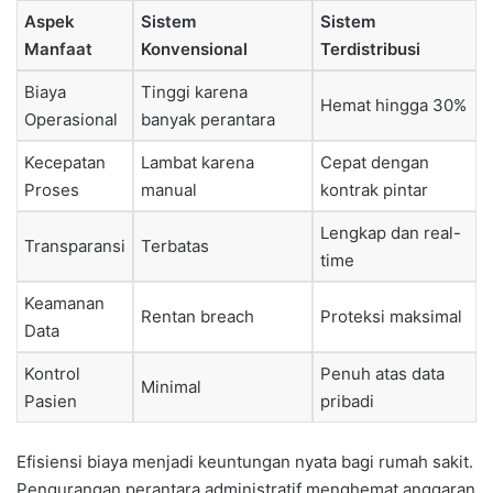
Aspek
Sistem
Sistem
Manfaat
Konvensional
Terdistribusi
Biaya
Tinggi karena
Hemat hingga 30%
Operasional
banyak perantara
Kecepatan
Lambat karena
Cepat dengan
Proses
manual
kontrak pintar
Lengkap dan real-
Transparansi
Terbatas
time
Keamanan
Rentan breach
Proteksi maksimal
Data
Kontrol
Penuh atas data
Minimal
Pasien
pribadi
Efisiensi biaya menjadi keuntungan nyata bagi rumah sakit.
Pengurangan perantara administratif menghemat anggaran