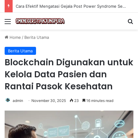
Cara Efektif Mengatasi Gejala Post Power Syndrome Setelah Pensiun Kerja
Menu
Se
Home
/
Berita Utama
Berita Utama
⁠Blockchain Digunakan untuk
Kelola Data Pasien dan
Rantai Pasok Kesehatan
admin
November 30, 2025
23
16 minutes read