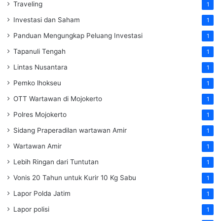
Traveling
1
Investasi dan Saham
1
Panduan Mengungkap Peluang Investasi
1
Tapanuli Tengah
1
Lintas Nusantara
1
Pemko lhokseu
1
OTT Wartawan di Mojokerto
1
Polres Mojokerto
1
Sidang Praperadilan wartawan Amir
1
Wartawan Amir
1
Lebih Ringan dari Tuntutan
1
Vonis 20 Tahun untuk Kurir 10 Kg Sabu
1
Lapor Polda Jatim
1
Lapor polisi
1