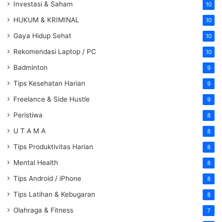
Investasi & Saham
10
HUKUM & KRIMINAL
10
Gaya Hidup Sehat
10
Rekomendasi Laptop / PC
10
Badminton
9
Tips Kesehatan Harian
9
Freelance & Side Hustle
9
Peristiwa
8
U T A M A
8
Tips Produktivitas Harian
8
Mental Health
8
Tips Android / iPhone
8
Tips Latihan & Kebugaran
8
Olahraga & Fitness
7