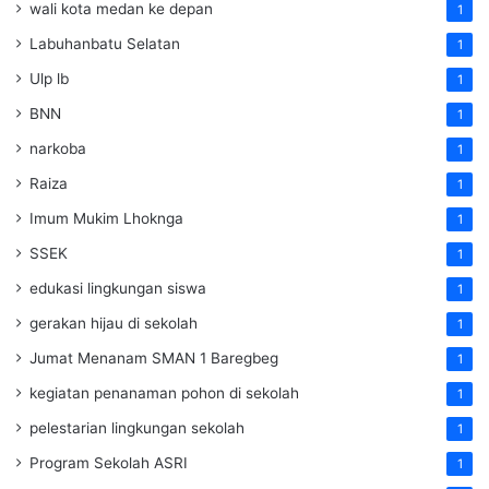
wali kota medan ke depan
1
Labuhanbatu Selatan
1
Ulp lb
1
BNN
1
narkoba
1
Raiza
1
Imum Mukim Lhoknga
1
SSEK
1
edukasi lingkungan siswa
1
gerakan hijau di sekolah
1
Jumat Menanam SMAN 1 Baregbeg
1
kegiatan penanaman pohon di sekolah
1
pelestarian lingkungan sekolah
1
Program Sekolah ASRI
1