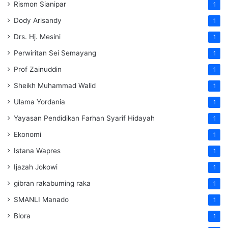
Rismon Sianipar
1
Dody Arisandy
1
Drs. Hj. Mesini
1
Perwiritan Sei Semayang
1
Prof Zainuddin
1
Sheikh Muhammad Walid
1
Ulama Yordania
1
Yayasan Pendidikan Farhan Syarif Hidayah
1
Ekonomi
1
Istana Wapres
1
Ijazah Jokowi
1
gibran rakabuming raka
1
SMANLI Manado
1
Blora
1