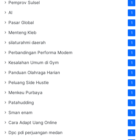
Pemprov Sulsel
1
AI
1
Pasar Global
1
Menteng Kleb
1
silaturahmi daerah
1
Perbandingan Performa Modem
1
Kesalahan Umum di Gym
1
Panduan Olahraga Harian
1
Peluang Side Hustle
1
Menkeu Purbaya
1
Patahudding
1
Sman enam
1
Cara Adapt Uang Online
1
Dpc pdi perjuangan medan
1