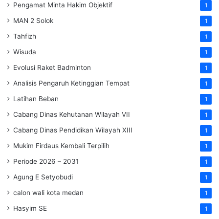
Pengamat Minta Hakim Objektif
1
MAN 2 Solok
1
Tahfizh
1
Wisuda
1
Evolusi Raket Badminton
1
Analisis Pengaruh Ketinggian Tempat
1
Latihan Beban
1
Cabang Dinas Kehutanan Wilayah VII
1
Cabang Dinas Pendidikan Wilayah XIII
1
Mukim Firdaus Kembali Terpilih
1
Periode 2026 – 2031
1
Agung E Setyobudi
1
calon wali kota medan
1
Hasyim SE
1