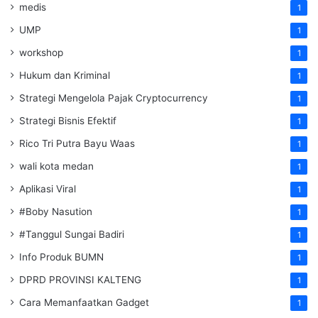
medis
1
UMP
1
workshop
1
Hukum dan Kriminal
1
Strategi Mengelola Pajak Cryptocurrency
1
Strategi Bisnis Efektif
1
Rico Tri Putra Bayu Waas
1
wali kota medan
1
Aplikasi Viral
1
#Boby Nasution
1
#Tanggul Sungai Badiri
1
Info Produk BUMN
1
DPRD PROVINSI KALTENG
1
Cara Memanfaatkan Gadget
1