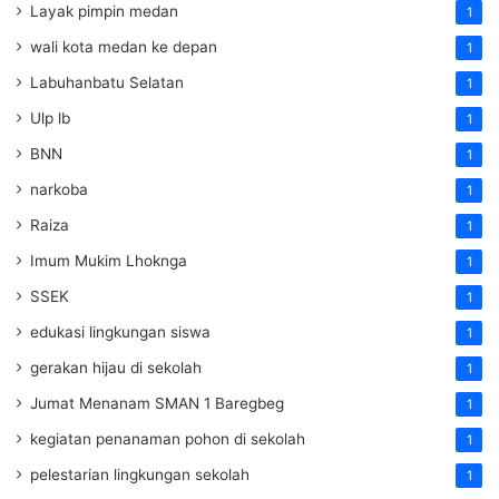
Layak pimpin medan
1
wali kota medan ke depan
1
Labuhanbatu Selatan
1
Ulp lb
1
BNN
1
narkoba
1
Raiza
1
Imum Mukim Lhoknga
1
SSEK
1
edukasi lingkungan siswa
1
gerakan hijau di sekolah
1
Jumat Menanam SMAN 1 Baregbeg
1
kegiatan penanaman pohon di sekolah
1
pelestarian lingkungan sekolah
1