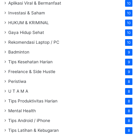
Aplikasi Viral & Bermanfaat
10
Investasi & Saham
10
HUKUM & KRIMINAL
10
Gaya Hidup Sehat
10
Rekomendasi Laptop / PC
10
Badminton
9
Tips Kesehatan Harian
9
Freelance & Side Hustle
9
Peristiwa
8
U T A M A
8
Tips Produktivitas Harian
8
Mental Health
8
Tips Android / iPhone
8
Tips Latihan & Kebugaran
8