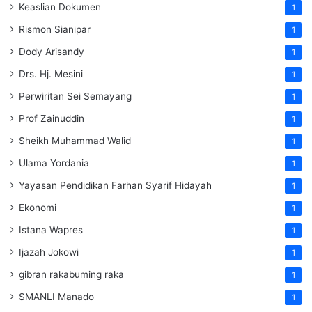
Keaslian Dokumen
1
Rismon Sianipar
1
Dody Arisandy
1
Drs. Hj. Mesini
1
Perwiritan Sei Semayang
1
Prof Zainuddin
1
Sheikh Muhammad Walid
1
Ulama Yordania
1
Yayasan Pendidikan Farhan Syarif Hidayah
1
Ekonomi
1
Istana Wapres
1
Ijazah Jokowi
1
gibran rakabuming raka
1
SMANLI Manado
1