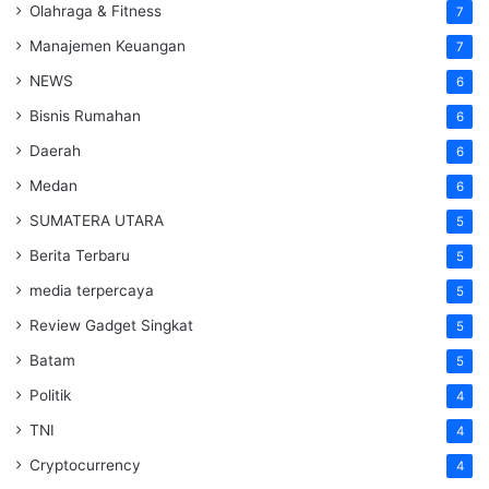
Olahraga & Fitness
7
Manajemen Keuangan
7
NEWS
6
Bisnis Rumahan
6
Daerah
6
Medan
6
SUMATERA UTARA
5
Berita Terbaru
5
media terpercaya
5
Review Gadget Singkat
5
Batam
5
Politik
4
TNI
4
Cryptocurrency
4