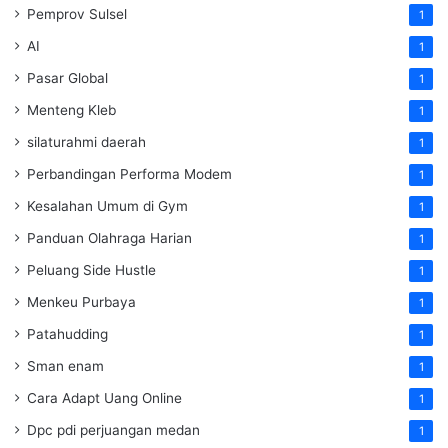
Pemprov Sulsel
1
AI
1
Pasar Global
1
Menteng Kleb
1
silaturahmi daerah
1
Perbandingan Performa Modem
1
Kesalahan Umum di Gym
1
Panduan Olahraga Harian
1
Peluang Side Hustle
1
Menkeu Purbaya
1
Patahudding
1
Sman enam
1
Cara Adapt Uang Online
1
Dpc pdi perjuangan medan
1