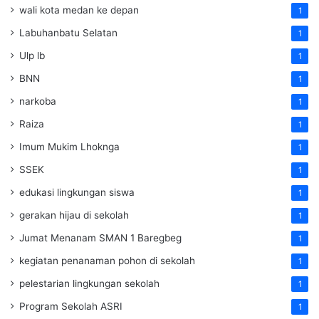
wali kota medan ke depan
1
Labuhanbatu Selatan
1
Ulp lb
1
BNN
1
narkoba
1
Raiza
1
Imum Mukim Lhoknga
1
SSEK
1
edukasi lingkungan siswa
1
gerakan hijau di sekolah
1
Jumat Menanam SMAN 1 Baregbeg
1
kegiatan penanaman pohon di sekolah
1
pelestarian lingkungan sekolah
1
Program Sekolah ASRI
1