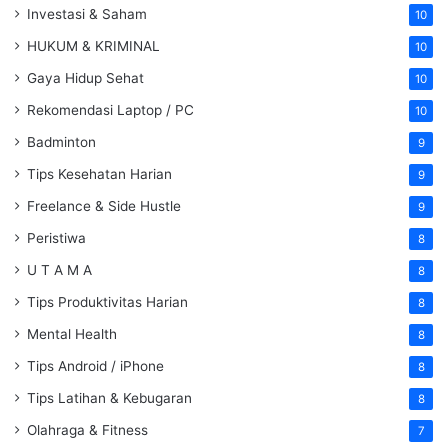
Investasi & Saham
10
HUKUM & KRIMINAL
10
Gaya Hidup Sehat
10
Rekomendasi Laptop / PC
10
Badminton
9
Tips Kesehatan Harian
9
Freelance & Side Hustle
9
Peristiwa
8
U T A M A
8
Tips Produktivitas Harian
8
Mental Health
8
Tips Android / iPhone
8
Tips Latihan & Kebugaran
8
Olahraga & Fitness
7