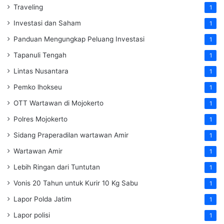
Traveling
1
Investasi dan Saham
1
Panduan Mengungkap Peluang Investasi
1
Tapanuli Tengah
1
Lintas Nusantara
1
Pemko lhokseu
1
OTT Wartawan di Mojokerto
1
Polres Mojokerto
1
Sidang Praperadilan wartawan Amir
1
Wartawan Amir
1
Lebih Ringan dari Tuntutan
1
Vonis 20 Tahun untuk Kurir 10 Kg Sabu
1
Lapor Polda Jatim
1
Lapor polisi
1