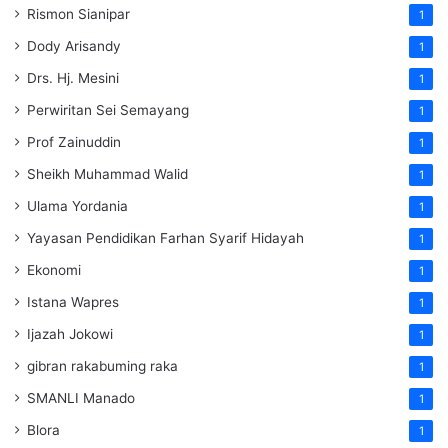
Rismon Sianipar
1
Dody Arisandy
1
Drs. Hj. Mesini
1
Perwiritan Sei Semayang
1
Prof Zainuddin
1
Sheikh Muhammad Walid
1
Ulama Yordania
1
Yayasan Pendidikan Farhan Syarif Hidayah
1
Ekonomi
1
Istana Wapres
1
Ijazah Jokowi
1
gibran rakabuming raka
1
SMANLI Manado
1
Blora
1