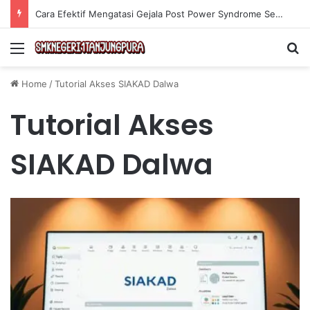
Cara Efektif Mengatasi Gejala Post Power Syndrome Setelah Pensiun Kerja
Menu
Se
Home
/
Tutorial Akses SIAKAD Dalwa
Tutorial Akses
SIAKAD Dalwa