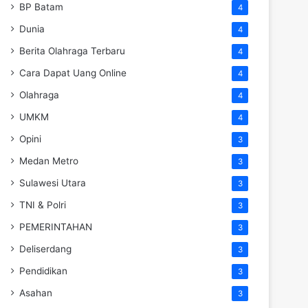
BP Batam
4
Dunia
4
Berita Olahraga Terbaru
4
Cara Dapat Uang Online
4
Olahraga
4
UMKM
4
Opini
3
Medan Metro
3
Sulawesi Utara
3
TNI & Polri
3
PEMERINTAHAN
3
Deliserdang
3
Pendidikan
3
Asahan
3