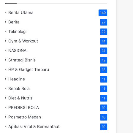
Berita Utama
140
Berita
27
Teknologi
22
Gym & Workout
14
NASIONAL
14
Strategi Bisnis
12
HP & Gadget Terbaru
12
Headline
11
Sepak Bola
11
Diet & Nutrisi
11
PREDIKSI BOLA
10
Posmetro Medan
10
Aplikasi Viral & Bermanfaat
10