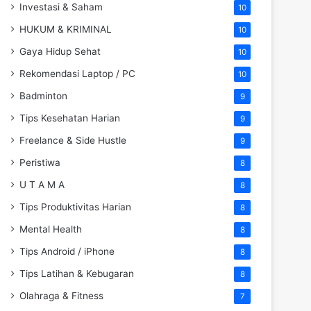
Investasi & Saham
10
HUKUM & KRIMINAL
10
Gaya Hidup Sehat
10
Rekomendasi Laptop / PC
10
Badminton
9
Tips Kesehatan Harian
9
Freelance & Side Hustle
9
Peristiwa
8
U T A M A
8
Tips Produktivitas Harian
8
Mental Health
8
Tips Android / iPhone
8
Tips Latihan & Kebugaran
8
Olahraga & Fitness
7