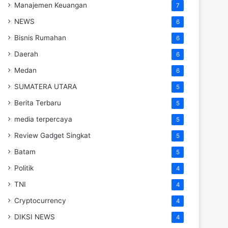
Manajemen Keuangan
7
NEWS
6
Bisnis Rumahan
6
Daerah
6
Medan
6
SUMATERA UTARA
5
Berita Terbaru
5
media terpercaya
5
Review Gadget Singkat
5
Batam
5
Politik
4
TNI
4
Cryptocurrency
4
DIKSI NEWS
4