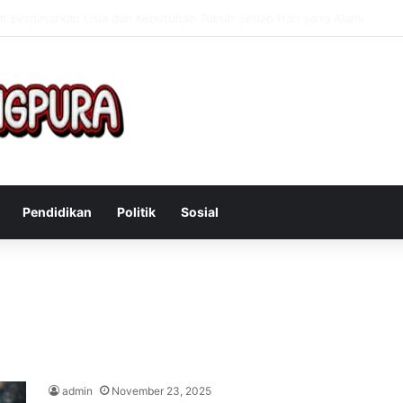
Mengatasi Gejala Post Power Syndrome Setelah Pensiun Kerja
Pendidikan
Politik
Sosial
admin
November 23, 2025