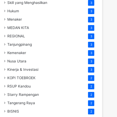
Skill yang Menghasilkan
3
Hukum
3
Menaker
3
MEDAN KITA
3
REGIONAL
3
Tanjungpinang
3
Kemenaker
3
Nusa Utara
3
Kinerja & Investasi
3
KOPI TOEBROEK
2
RSUP Kandou
2
Starry Rampengan
2
Tangerang Raya
2
BISNIS
2