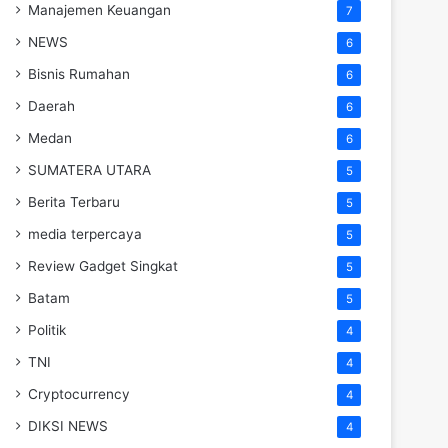
Manajemen Keuangan
7
NEWS
6
Bisnis Rumahan
6
Daerah
6
Medan
6
SUMATERA UTARA
5
Berita Terbaru
5
media terpercaya
5
Review Gadget Singkat
5
Batam
5
Politik
4
TNI
4
Cryptocurrency
4
DIKSI NEWS
4