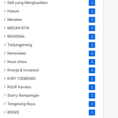
Skill yang Menghasilkan
3
Hukum
3
Menaker
3
MEDAN KITA
3
REGIONAL
3
Tanjungpinang
3
Kemenaker
3
Nusa Utara
3
Kinerja & Investasi
3
KOPI TOEBROEK
2
RSUP Kandou
2
Starry Rampengan
2
Tangerang Raya
2
BISNIS
2