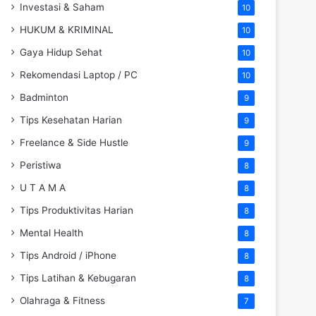
Investasi & Saham
10
HUKUM & KRIMINAL
10
Gaya Hidup Sehat
10
Rekomendasi Laptop / PC
10
Badminton
9
Tips Kesehatan Harian
9
Freelance & Side Hustle
9
Peristiwa
8
U T A M A
8
Tips Produktivitas Harian
8
Mental Health
8
Tips Android / iPhone
8
Tips Latihan & Kebugaran
8
Olahraga & Fitness
7