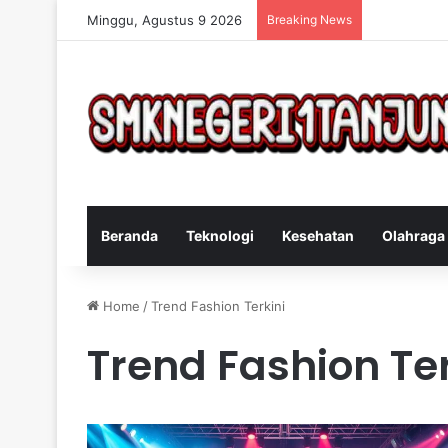
Minggu, Agustus 9 2026
Breaking News
Cara Efekti
Beranda
Teknologi
Kesehatan
Olahraga
Home
/
Trend Fashion Terkini
Trend Fashion Ter