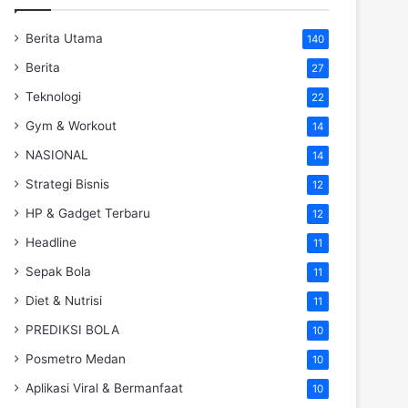
Berita Utama
140
Berita
27
Teknologi
22
Gym & Workout
14
NASIONAL
14
Strategi Bisnis
12
HP & Gadget Terbaru
12
Headline
11
Sepak Bola
11
Diet & Nutrisi
11
PREDIKSI BOLA
10
Posmetro Medan
10
Aplikasi Viral & Bermanfaat
10