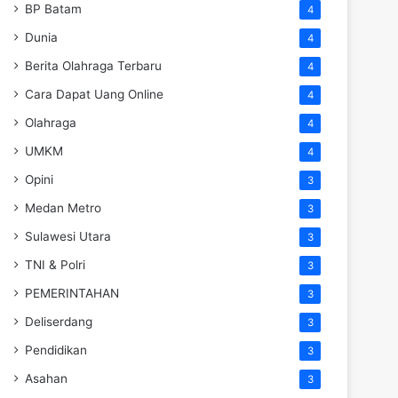
BP Batam
4
Dunia
4
Berita Olahraga Terbaru
4
Cara Dapat Uang Online
4
Olahraga
4
UMKM
4
Opini
3
Medan Metro
3
Sulawesi Utara
3
TNI & Polri
3
PEMERINTAHAN
3
Deliserdang
3
Pendidikan
3
Asahan
3