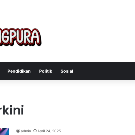
f Mengatasi Gejala Post Power Syndrome Setelah Pensiun Kerja
Pendidikan
Politik
Sosial
kini
admin
April 24, 2025