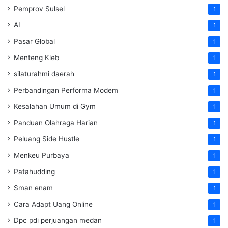
Pemprov Sulsel
1
AI
1
Pasar Global
1
Menteng Kleb
1
silaturahmi daerah
1
Perbandingan Performa Modem
1
Kesalahan Umum di Gym
1
Panduan Olahraga Harian
1
Peluang Side Hustle
1
Menkeu Purbaya
1
Patahudding
1
Sman enam
1
Cara Adapt Uang Online
1
Dpc pdi perjuangan medan
1