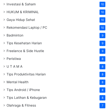
Investasi & Saham
10
HUKUM & KRIMINAL
10
Gaya Hidup Sehat
10
Rekomendasi Laptop / PC
10
Badminton
9
Tips Kesehatan Harian
9
Freelance & Side Hustle
9
Peristiwa
8
U T A M A
8
Tips Produktivitas Harian
8
Mental Health
8
Tips Android / iPhone
8
Tips Latihan & Kebugaran
8
Olahraga & Fitness
7