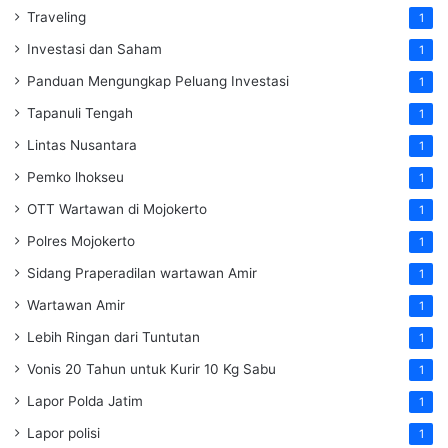
Traveling
1
Investasi dan Saham
1
Panduan Mengungkap Peluang Investasi
1
Tapanuli Tengah
1
Lintas Nusantara
1
Pemko lhokseu
1
OTT Wartawan di Mojokerto
1
Polres Mojokerto
1
Sidang Praperadilan wartawan Amir
1
Wartawan Amir
1
Lebih Ringan dari Tuntutan
1
Vonis 20 Tahun untuk Kurir 10 Kg Sabu
1
Lapor Polda Jatim
1
Lapor polisi
1