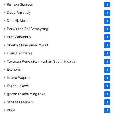
Rismon Sianipar
1
Dody Arisandy
1
Drs. Hj. Mesini
1
Perwiritan Sei Semayang
1
Prof Zainuddin
1
Sheikh Muhammad Walid
1
Ulama Yordania
1
Yayasan Pendidikan Farhan Syarif Hidayah
1
Ekonomi
1
Istana Wapres
1
Ijazah Jokowi
1
gibran rakabuming raka
1
SMANLI Manado
1
Blora
1