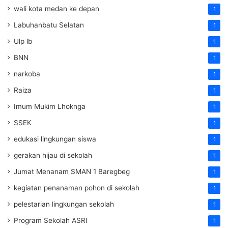
wali kota medan ke depan
1
Labuhanbatu Selatan
1
Ulp lb
1
BNN
1
narkoba
1
Raiza
1
Imum Mukim Lhoknga
1
SSEK
1
edukasi lingkungan siswa
1
gerakan hijau di sekolah
1
Jumat Menanam SMAN 1 Baregbeg
1
kegiatan penanaman pohon di sekolah
1
pelestarian lingkungan sekolah
1
Program Sekolah ASRI
1