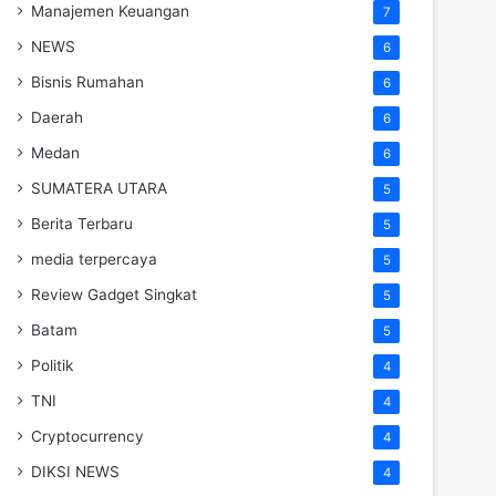
Manajemen Keuangan
7
NEWS
6
Bisnis Rumahan
6
Daerah
6
Medan
6
SUMATERA UTARA
5
Berita Terbaru
5
media terpercaya
5
Review Gadget Singkat
5
Batam
5
Politik
4
TNI
4
Cryptocurrency
4
DIKSI NEWS
4