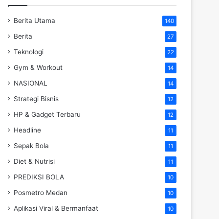
Berita Utama
140
Berita
27
Teknologi
22
Gym & Workout
14
NASIONAL
14
Strategi Bisnis
12
HP & Gadget Terbaru
12
Headline
11
Sepak Bola
11
Diet & Nutrisi
11
PREDIKSI BOLA
10
Posmetro Medan
10
Aplikasi Viral & Bermanfaat
10