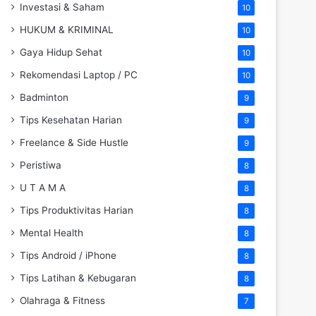
Investasi & Saham
10
HUKUM & KRIMINAL
10
Gaya Hidup Sehat
10
Rekomendasi Laptop / PC
10
Badminton
9
Tips Kesehatan Harian
9
Freelance & Side Hustle
9
Peristiwa
8
U T A M A
8
Tips Produktivitas Harian
8
Mental Health
8
Tips Android / iPhone
8
Tips Latihan & Kebugaran
8
Olahraga & Fitness
7