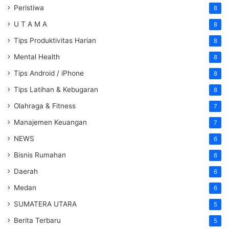
Peristiwa
8
U T A M A
8
Tips Produktivitas Harian
8
Mental Health
8
Tips Android / iPhone
8
Tips Latihan & Kebugaran
8
Olahraga & Fitness
7
Manajemen Keuangan
7
NEWS
6
Bisnis Rumahan
6
Daerah
6
Medan
6
SUMATERA UTARA
5
Berita Terbaru
5