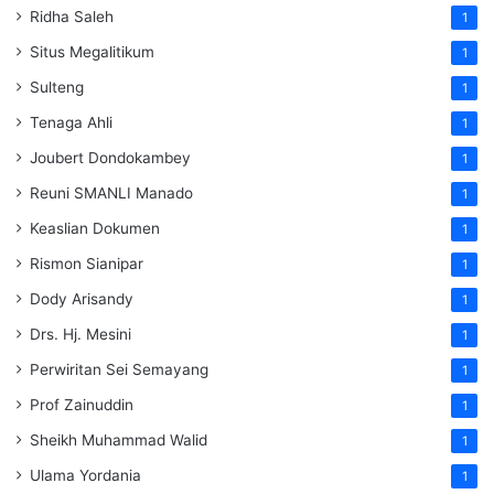
Ridha Saleh
1
Situs Megalitikum
1
Sulteng
1
Tenaga Ahli
1
Joubert Dondokambey
1
Reuni SMANLI Manado
1
Keaslian Dokumen
1
Rismon Sianipar
1
Dody Arisandy
1
Drs. Hj. Mesini
1
Perwiritan Sei Semayang
1
Prof Zainuddin
1
Sheikh Muhammad Walid
1
Ulama Yordania
1