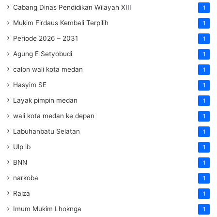
Cabang Dinas Pendidikan Wilayah XIII
1
Mukim Firdaus Kembali Terpilih
1
Periode 2026 – 2031
1
Agung E Setyobudi
1
calon wali kota medan
1
Hasyim SE
1
Layak pimpin medan
1
wali kota medan ke depan
1
Labuhanbatu Selatan
1
Ulp lb
1
BNN
1
narkoba
1
Raiza
1
Imum Mukim Lhoknga
1