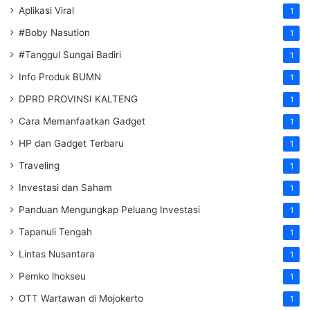
Aplikasi Viral
1
#Boby Nasution
1
#Tanggul Sungai Badiri
1
Info Produk BUMN
1
DPRD PROVINSI KALTENG
1
Cara Memanfaatkan Gadget
1
HP dan Gadget Terbaru
1
Traveling
1
Investasi dan Saham
1
Panduan Mengungkap Peluang Investasi
1
Tapanuli Tengah
1
Lintas Nusantara
1
Pemko lhokseu
1
OTT Wartawan di Mojokerto
1