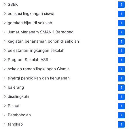
SSEK
1
edukasi lingkungan siswa
1
gerakan hijau di sekolah
1
Jumat Menanam SMAN 1 Baregbeg
1
kegiatan penanaman pohon di sekolah
1
pelestarian lingkungan sekolah
1
Program Sekolah ASRI
1
sekolah ramah lingkungan Ciamis
1
sinergi pendidikan dan kehutanan
1
balerang
1
diselingkuhi
1
Pelaut
1
Pembobolan
1
tangkap
1