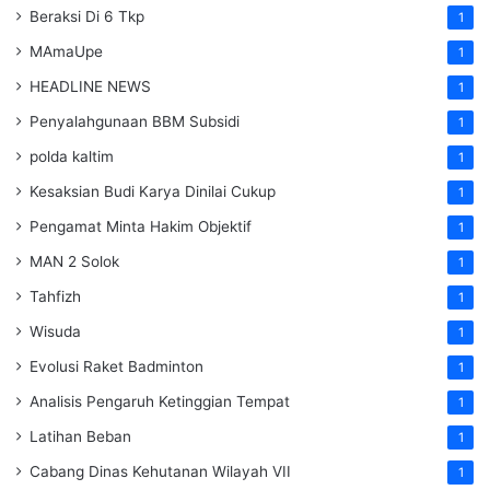
Beraksi Di 6 Tkp
1
MAmaUpe
1
HEADLINE NEWS
1
Penyalahgunaan BBM Subsidi
1
polda kaltim
1
Kesaksian Budi Karya Dinilai Cukup
1
Pengamat Minta Hakim Objektif
1
MAN 2 Solok
1
Tahfizh
1
Wisuda
1
Evolusi Raket Badminton
1
Analisis Pengaruh Ketinggian Tempat
1
Latihan Beban
1
Cabang Dinas Kehutanan Wilayah VII
1