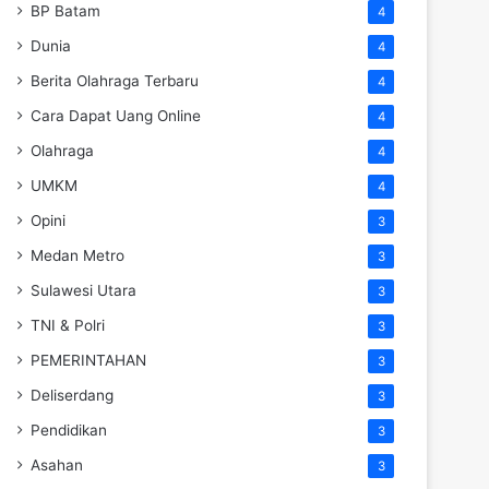
BP Batam
4
Dunia
4
Berita Olahraga Terbaru
4
Cara Dapat Uang Online
4
Olahraga
4
UMKM
4
Opini
3
Medan Metro
3
Sulawesi Utara
3
TNI & Polri
3
PEMERINTAHAN
3
Deliserdang
3
Pendidikan
3
Asahan
3