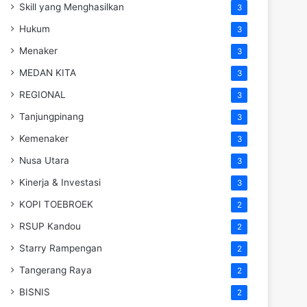
Skill yang Menghasilkan
3
Hukum
3
Menaker
3
MEDAN KITA
3
REGIONAL
3
Tanjungpinang
3
Kemenaker
3
Nusa Utara
3
Kinerja & Investasi
3
KOPI TOEBROEK
2
RSUP Kandou
2
Starry Rampengan
2
Tangerang Raya
2
BISNIS
2