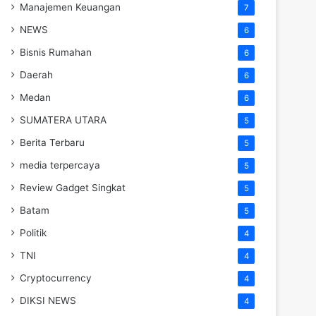
Manajemen Keuangan
7
NEWS
6
Bisnis Rumahan
6
Daerah
6
Medan
6
SUMATERA UTARA
5
Berita Terbaru
5
media terpercaya
5
Review Gadget Singkat
5
Batam
5
Politik
4
TNI
4
Cryptocurrency
4
DIKSI NEWS
4