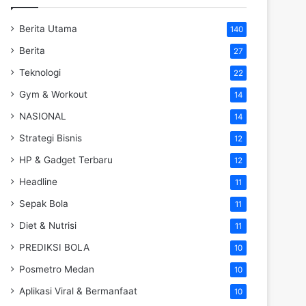
Berita Utama
140
Berita
27
Teknologi
22
Gym & Workout
14
NASIONAL
14
Strategi Bisnis
12
HP & Gadget Terbaru
12
Headline
11
Sepak Bola
11
Diet & Nutrisi
11
PREDIKSI BOLA
10
Posmetro Medan
10
Aplikasi Viral & Bermanfaat
10