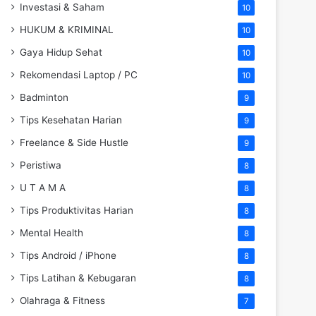
Investasi & Saham
10
HUKUM & KRIMINAL
10
Gaya Hidup Sehat
10
Rekomendasi Laptop / PC
10
Badminton
9
Tips Kesehatan Harian
9
Freelance & Side Hustle
9
Peristiwa
8
U T A M A
8
Tips Produktivitas Harian
8
Mental Health
8
Tips Android / iPhone
8
Tips Latihan & Kebugaran
8
Olahraga & Fitness
7