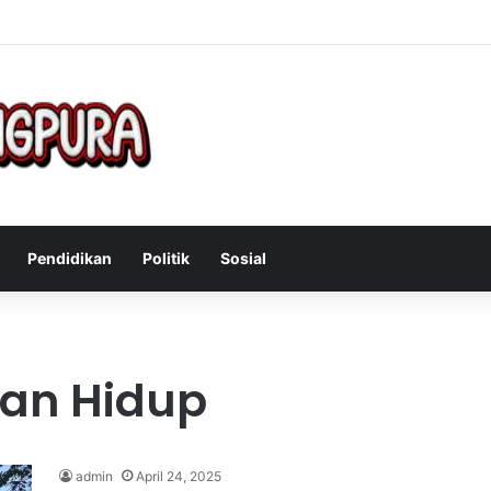
Mengatasi Gejala Post Power Syndrome Setelah Pensiun Kerja
Pendidikan
Politik
Sosial
an Hidup
admin
April 24, 2025