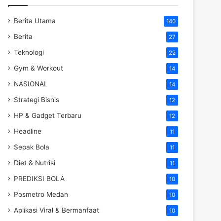
Berita Utama
140
Berita
27
Teknologi
22
Gym & Workout
14
NASIONAL
14
Strategi Bisnis
12
HP & Gadget Terbaru
12
Headline
11
Sepak Bola
11
Diet & Nutrisi
11
PREDIKSI BOLA
10
Posmetro Medan
10
Aplikasi Viral & Bermanfaat
10