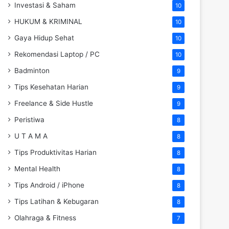
Investasi & Saham
10
HUKUM & KRIMINAL
10
Gaya Hidup Sehat
10
Rekomendasi Laptop / PC
10
Badminton
9
Tips Kesehatan Harian
9
Freelance & Side Hustle
9
Peristiwa
8
U T A M A
8
Tips Produktivitas Harian
8
Mental Health
8
Tips Android / iPhone
8
Tips Latihan & Kebugaran
8
Olahraga & Fitness
7