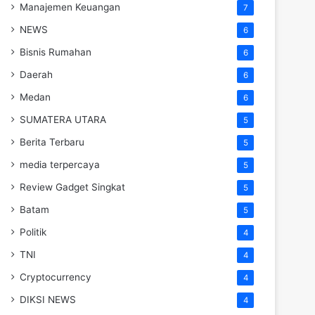
Manajemen Keuangan
7
NEWS
6
Bisnis Rumahan
6
Daerah
6
Medan
6
SUMATERA UTARA
5
Berita Terbaru
5
media terpercaya
5
Review Gadget Singkat
5
Batam
5
Politik
4
TNI
4
Cryptocurrency
4
DIKSI NEWS
4