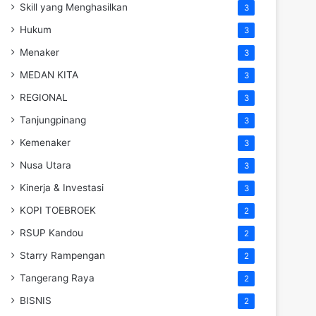
Skill yang Menghasilkan
3
Hukum
3
Menaker
3
MEDAN KITA
3
REGIONAL
3
Tanjungpinang
3
Kemenaker
3
Nusa Utara
3
Kinerja & Investasi
3
KOPI TOEBROEK
2
RSUP Kandou
2
Starry Rampengan
2
Tangerang Raya
2
BISNIS
2