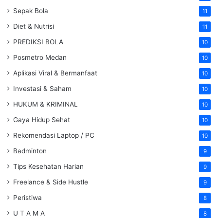
Sepak Bola
11
Diet & Nutrisi
11
PREDIKSI BOLA
10
Posmetro Medan
10
Aplikasi Viral & Bermanfaat
10
Investasi & Saham
10
HUKUM & KRIMINAL
10
Gaya Hidup Sehat
10
Rekomendasi Laptop / PC
10
Badminton
9
Tips Kesehatan Harian
9
Freelance & Side Hustle
9
Peristiwa
8
U T A M A
8