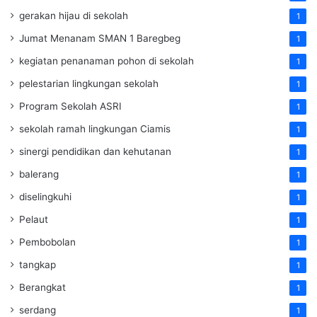
gerakan hijau di sekolah
1
Jumat Menanam SMAN 1 Baregbeg
1
kegiatan penanaman pohon di sekolah
1
pelestarian lingkungan sekolah
1
Program Sekolah ASRI
1
sekolah ramah lingkungan Ciamis
1
sinergi pendidikan dan kehutanan
1
balerang
1
diselingkuhi
1
Pelaut
1
Pembobolan
1
tangkap
1
Berangkat
1
serdang
1