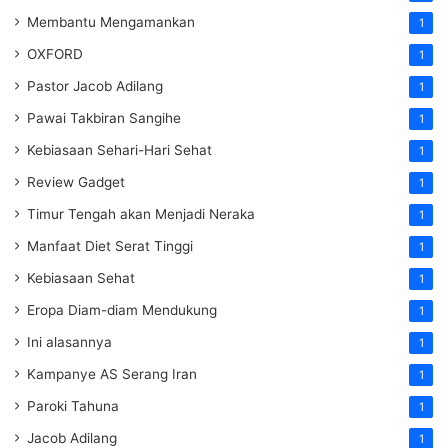
Membantu Mengamankan
1
OXFORD
1
Pastor Jacob Adilang
1
Pawai Takbiran Sangihe
1
Kebiasaan Sehari-Hari Sehat
1
Review Gadget
1
Timur Tengah akan Menjadi Neraka
1
Manfaat Diet Serat Tinggi
1
Kebiasaan Sehat
1
Eropa Diam-diam Mendukung
1
Ini alasannya
1
Kampanye AS Serang Iran
1
Paroki Tahuna
1
Jacob Adilang
1