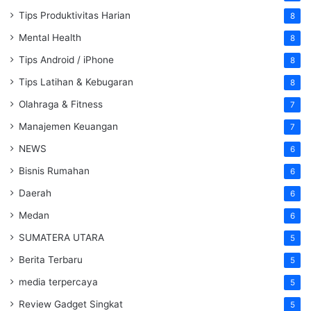
Tips Produktivitas Harian
8
Mental Health
8
Tips Android / iPhone
8
Tips Latihan & Kebugaran
8
Olahraga & Fitness
7
Manajemen Keuangan
7
NEWS
6
Bisnis Rumahan
6
Daerah
6
Medan
6
SUMATERA UTARA
5
Berita Terbaru
5
media terpercaya
5
Review Gadget Singkat
5