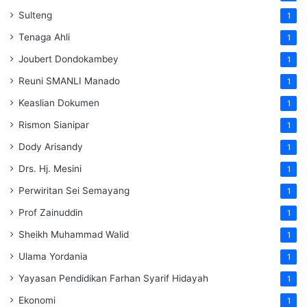
Sulteng
1
Tenaga Ahli
1
Joubert Dondokambey
1
Reuni SMANLI Manado
1
Keaslian Dokumen
1
Rismon Sianipar
1
Dody Arisandy
1
Drs. Hj. Mesini
1
Perwiritan Sei Semayang
1
Prof Zainuddin
1
Sheikh Muhammad Walid
1
Ulama Yordania
1
Yayasan Pendidikan Farhan Syarif Hidayah
1
Ekonomi
1