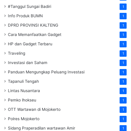
#Tanggul Sungai Badiri
1
Info Produk BUMN
1
DPRD PROVINSI KALTENG
1
Cara Memanfaatkan Gadget
1
HP dan Gadget Terbaru
1
Traveling
1
Investasi dan Saham
1
Panduan Mengungkap Peluang Investasi
1
Tapanuli Tengah
1
Lintas Nusantara
1
Pemko lhokseu
1
OTT Wartawan di Mojokerto
1
Polres Mojokerto
1
Sidang Praperadilan wartawan Amir
1