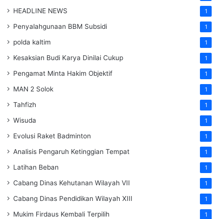
HEADLINE NEWS
1
Penyalahgunaan BBM Subsidi
1
polda kaltim
1
Kesaksian Budi Karya Dinilai Cukup
1
Pengamat Minta Hakim Objektif
1
MAN 2 Solok
1
Tahfizh
1
Wisuda
1
Evolusi Raket Badminton
1
Analisis Pengaruh Ketinggian Tempat
1
Latihan Beban
1
Cabang Dinas Kehutanan Wilayah VII
1
Cabang Dinas Pendidikan Wilayah XIII
1
Mukim Firdaus Kembali Terpilih
1