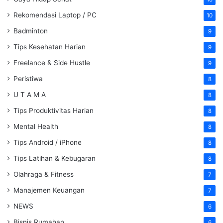
Rekomendasi Laptop / PC
10
Badminton
9
Tips Kesehatan Harian
9
Freelance & Side Hustle
9
Peristiwa
8
U T A M A
8
Tips Produktivitas Harian
8
Mental Health
8
Tips Android / iPhone
8
Tips Latihan & Kebugaran
8
Olahraga & Fitness
7
Manajemen Keuangan
7
NEWS
6
Bisnis Rumahan
6