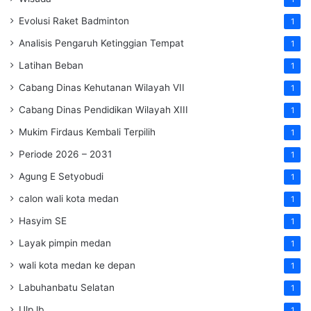
Evolusi Raket Badminton
1
Analisis Pengaruh Ketinggian Tempat
1
Latihan Beban
1
Cabang Dinas Kehutanan Wilayah VII
1
Cabang Dinas Pendidikan Wilayah XIII
1
Mukim Firdaus Kembali Terpilih
1
Periode 2026 – 2031
1
Agung E Setyobudi
1
calon wali kota medan
1
Hasyim SE
1
Layak pimpin medan
1
wali kota medan ke depan
1
Labuhanbatu Selatan
1
Ulp lb
1