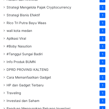
Strategi Mengelola Pajak Cryptocurrency
1
Strategi Bisnis Efektif
1
Rico Tri Putra Bayu Waas
1
wali kota medan
1
Aplikasi Viral
1
#Boby Nasution
1
#Tanggul Sungai Badiri
1
Info Produk BUMN
1
DPRD PROVINSI KALTENG
1
Cara Memanfaatkan Gadget
1
HP dan Gadget Terbaru
1
Traveling
1
Investasi dan Saham
1
Panduan Mengungkap Peluang Investasi
1