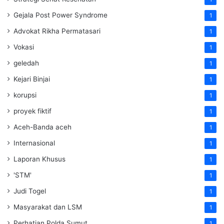
Gejala Post Power Syndrome
1
Advokat Rikha Permatasari
1
Vokasi
1
geledah
1
Kejari Binjai
1
korupsi
1
proyek fiktif
1
Aceh-Banda aceh
1
Internasional
1
Laporan Khusus
1
'STM'
1
Judi Togel
1
Masyarakat dan LSM
1
Perhatian Polda Sumut
1