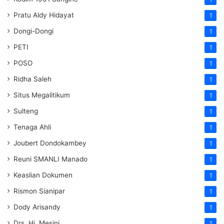
Pratu Aldy Hidayat
1
Dongi-Dongi
1
PETI
1
POSO
1
Ridha Saleh
1
Situs Megalitikum
1
Sulteng
1
Tenaga Ahli
1
Joubert Dondokambey
1
Reuni SMANLI Manado
1
Keaslian Dokumen
1
Rismon Sianipar
1
Dody Arisandy
1
Drs. Hj. Mesini
1