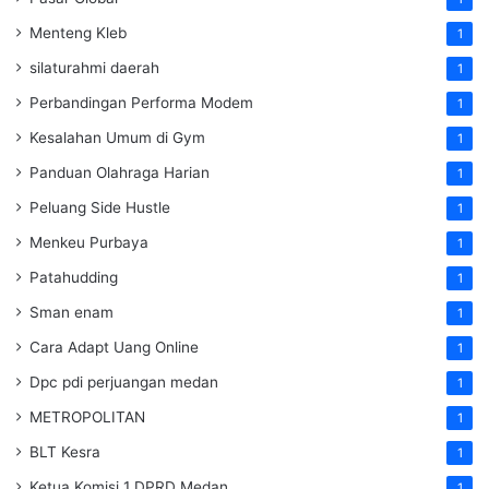
Menteng Kleb
1
silaturahmi daerah
1
Perbandingan Performa Modem
1
Kesalahan Umum di Gym
1
Panduan Olahraga Harian
1
Peluang Side Hustle
1
Menkeu Purbaya
1
Patahudding
1
Sman enam
1
Cara Adapt Uang Online
1
Dpc pdi perjuangan medan
1
METROPOLITAN
1
BLT Kesra
1
Ketua Komisi 1 DPRD Medan
1