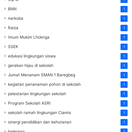
BNN
1
narkoba
1
Raiza
1
Imum Mukim Lhoknga
1
SSEK
1
edukasi lingkungan siswa
1
gerakan hijau di sekolah
1
Jumat Menanam SMAN 1 Baregbeg
1
kegiatan penanaman pohon di sekolah
1
pelestarian lingkungan sekolah
1
Program Sekolah ASRI
1
sekolah ramah lingkungan Ciamis
1
sinergi pendidikan dan kehutanan
1
balerang
1