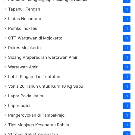
Tapanuli Tengah
1
Lintas Nusantara
1
Pemko lhokseu
1
OTT Wartawan di Mojokerto
1
Polres Mojokerto
1
Sidang Praperadilan wartawan Amir
1
Wartawan Amir
1
Lebih Ringan dari Tuntutan
1
Vonis 20 Tahun untuk Kurir 10 Kg Sabu
1
Lapor Polda Jatim
1
Lapor polisi
1
Pengeroyokan di Tambakrejo
1
Tips Menjaga Kesehatan Rahim
1
Strategi Sehat Kesehatan
1