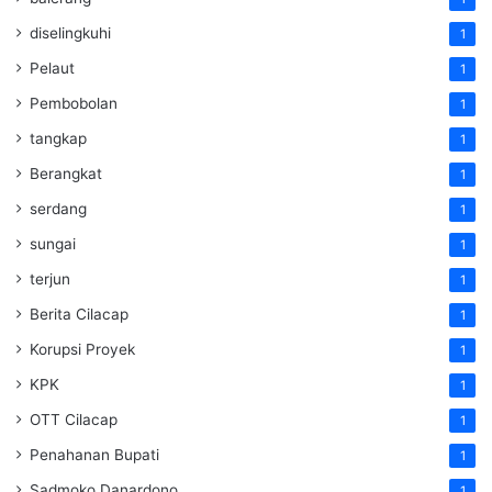
diselingkuhi
1
Pelaut
1
Pembobolan
1
tangkap
1
Berangkat
1
serdang
1
sungai
1
terjun
1
Berita Cilacap
1
Korupsi Proyek
1
KPK
1
OTT Cilacap
1
Penahanan Bupati
1
Sadmoko Danardono
1