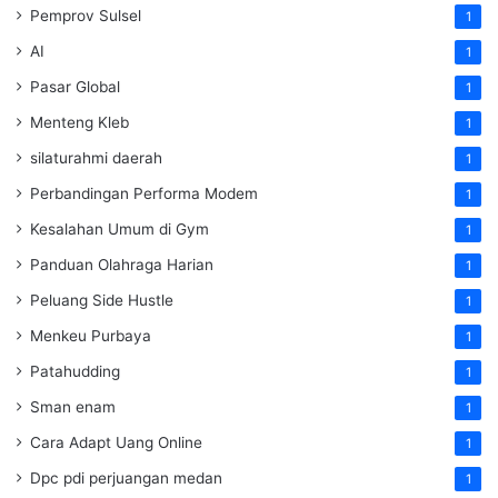
Pemprov Sulsel
1
AI
1
Pasar Global
1
Menteng Kleb
1
silaturahmi daerah
1
Perbandingan Performa Modem
1
Kesalahan Umum di Gym
1
Panduan Olahraga Harian
1
Peluang Side Hustle
1
Menkeu Purbaya
1
Patahudding
1
Sman enam
1
Cara Adapt Uang Online
1
Dpc pdi perjuangan medan
1