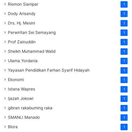
Rismon Sianipar
1
Dody Arisandy
1
Drs. Hj. Mesini
1
Perwiritan Sei Semayang
1
Prof Zainuddin
1
Sheikh Muhammad Walid
1
Ulama Yordania
1
Yayasan Pendidikan Farhan Syarif Hidayah
1
Ekonomi
1
Istana Wapres
1
Ijazah Jokowi
1
gibran rakabuming raka
1
SMANLI Manado
1
Blora
1