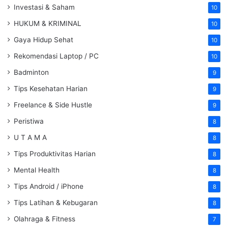
Investasi & Saham
10
HUKUM & KRIMINAL
10
Gaya Hidup Sehat
10
Rekomendasi Laptop / PC
10
Badminton
9
Tips Kesehatan Harian
9
Freelance & Side Hustle
9
Peristiwa
8
U T A M A
8
Tips Produktivitas Harian
8
Mental Health
8
Tips Android / iPhone
8
Tips Latihan & Kebugaran
8
Olahraga & Fitness
7