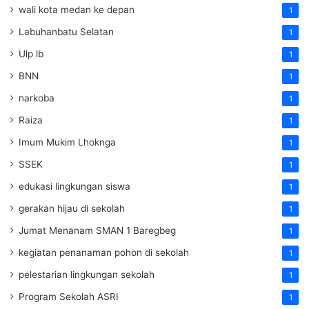
wali kota medan ke depan
1
Labuhanbatu Selatan
1
Ulp lb
1
BNN
1
narkoba
1
Raiza
1
Imum Mukim Lhoknga
1
SSEK
1
edukasi lingkungan siswa
1
gerakan hijau di sekolah
1
Jumat Menanam SMAN 1 Baregbeg
1
kegiatan penanaman pohon di sekolah
1
pelestarian lingkungan sekolah
1
Program Sekolah ASRI
1