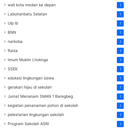
wali kota medan ke depan
1
Labuhanbatu Selatan
1
Ulp lb
1
BNN
1
narkoba
1
Raiza
1
Imum Mukim Lhoknga
1
SSEK
1
edukasi lingkungan siswa
1
gerakan hijau di sekolah
1
Jumat Menanam SMAN 1 Baregbeg
1
kegiatan penanaman pohon di sekolah
1
pelestarian lingkungan sekolah
1
Program Sekolah ASRI
1