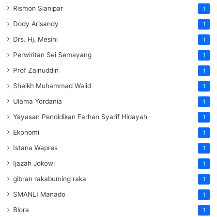
Rismon Sianipar
1
Dody Arisandy
1
Drs. Hj. Mesini
1
Perwiritan Sei Semayang
1
Prof Zainuddin
1
Sheikh Muhammad Walid
1
Ulama Yordania
1
Yayasan Pendidikan Farhan Syarif Hidayah
1
Ekonomi
1
Istana Wapres
1
Ijazah Jokowi
1
gibran rakabuming raka
1
SMANLI Manado
1
Blora
1