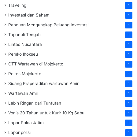
Traveling
1
Investasi dan Saham
1
Panduan Mengungkap Peluang Investasi
1
Tapanuli Tengah
1
Lintas Nusantara
1
Pemko lhokseu
1
OTT Wartawan di Mojokerto
1
Polres Mojokerto
1
Sidang Praperadilan wartawan Amir
1
Wartawan Amir
1
Lebih Ringan dari Tuntutan
1
Vonis 20 Tahun untuk Kurir 10 Kg Sabu
1
Lapor Polda Jatim
1
Lapor polisi
1