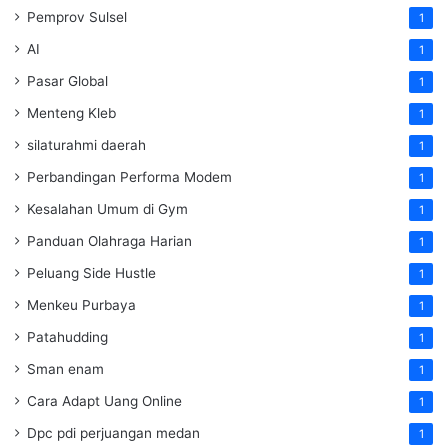
Pemprov Sulsel
1
AI
1
Pasar Global
1
Menteng Kleb
1
silaturahmi daerah
1
Perbandingan Performa Modem
1
Kesalahan Umum di Gym
1
Panduan Olahraga Harian
1
Peluang Side Hustle
1
Menkeu Purbaya
1
Patahudding
1
Sman enam
1
Cara Adapt Uang Online
1
Dpc pdi perjuangan medan
1