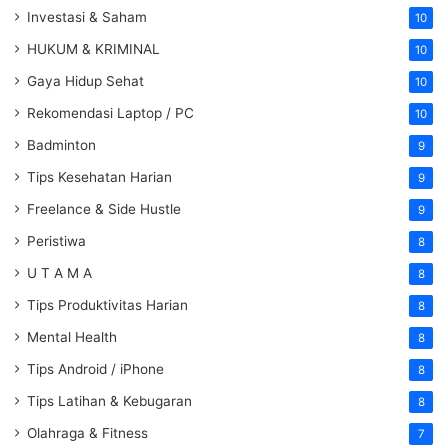
Investasi & Saham
10
HUKUM & KRIMINAL
10
Gaya Hidup Sehat
10
Rekomendasi Laptop / PC
10
Badminton
9
Tips Kesehatan Harian
9
Freelance & Side Hustle
9
Peristiwa
8
U T A M A
8
Tips Produktivitas Harian
8
Mental Health
8
Tips Android / iPhone
8
Tips Latihan & Kebugaran
8
Olahraga & Fitness
7