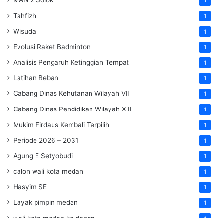
1
Tahfizh
1
Wisuda
1
Evolusi Raket Badminton
1
Analisis Pengaruh Ketinggian Tempat
1
Latihan Beban
1
Cabang Dinas Kehutanan Wilayah VII
1
Cabang Dinas Pendidikan Wilayah XIII
1
Mukim Firdaus Kembali Terpilih
1
Periode 2026 – 2031
1
Agung E Setyobudi
1
calon wali kota medan
1
Hasyim SE
1
Layak pimpin medan
1
wali kota medan ke depan