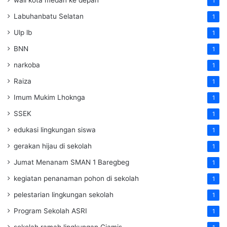
1
Labuhanbatu Selatan
1
Ulp lb
1
BNN
1
narkoba
1
Raiza
1
Imum Mukim Lhoknga
1
SSEK
1
edukasi lingkungan siswa
1
gerakan hijau di sekolah
1
Jumat Menanam SMAN 1 Baregbeg
1
kegiatan penanaman pohon di sekolah
1
pelestarian lingkungan sekolah
1
Program Sekolah ASRI
1
sekolah ramah lingkungan Ciamis