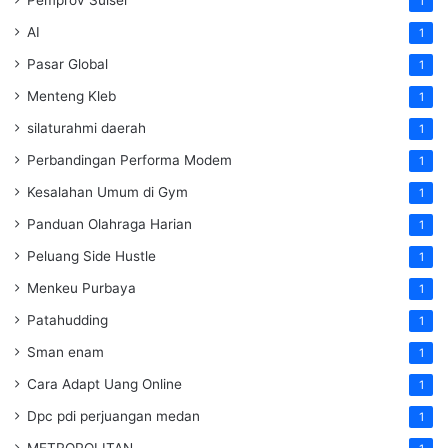
1
AI
1
Pasar Global
1
Menteng Kleb
1
silaturahmi daerah
1
Perbandingan Performa Modem
1
Kesalahan Umum di Gym
1
Panduan Olahraga Harian
1
Peluang Side Hustle
1
Menkeu Purbaya
1
Patahudding
1
Sman enam
1
Cara Adapt Uang Online
1
Dpc pdi perjuangan medan
1
METROPOLITAN