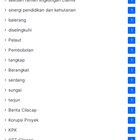
1
sinergi pendidikan dan kehutanan
1
balerang
1
diselingkuhi
1
Pelaut
1
Pembobolan
1
tangkap
1
Berangkat
1
serdang
1
sungai
1
terjun
1
Berita Cilacap
1
Korupsi Proyek
1
KPK
1
OTT Cilacap