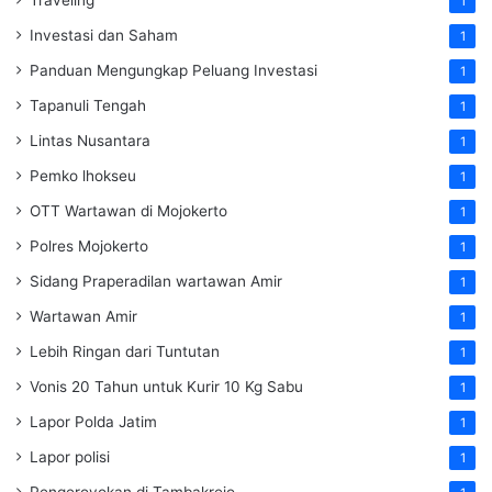
1
Investasi dan Saham
1
Panduan Mengungkap Peluang Investasi
1
Tapanuli Tengah
1
Lintas Nusantara
1
Pemko lhokseu
1
OTT Wartawan di Mojokerto
1
Polres Mojokerto
1
Sidang Praperadilan wartawan Amir
1
Wartawan Amir
1
Lebih Ringan dari Tuntutan
1
Vonis 20 Tahun untuk Kurir 10 Kg Sabu
1
Lapor Polda Jatim
1
Lapor polisi
1
Pengeroyokan di Tambakrejo