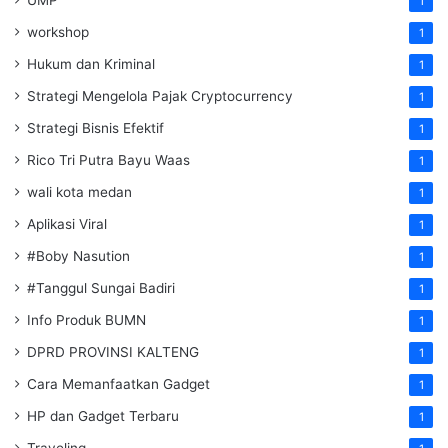
1
workshop
1
Hukum dan Kriminal
1
Strategi Mengelola Pajak Cryptocurrency
1
Strategi Bisnis Efektif
1
Rico Tri Putra Bayu Waas
1
wali kota medan
1
Aplikasi Viral
1
#Boby Nasution
1
#Tanggul Sungai Badiri
1
Info Produk BUMN
1
DPRD PROVINSI KALTENG
1
Cara Memanfaatkan Gadget
1
HP dan Gadget Terbaru
1
Traveling