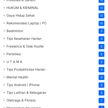
10
HUKUM & KRIMINAL
10
Gaya Hidup Sehat
10
Rekomendasi Laptop / PC
10
Badminton
9
Tips Kesehatan Harian
9
Freelance & Side Hustle
9
Peristiwa
8
U T A M A
8
Tips Produktivitas Harian
8
Mental Health
8
Tips Android / iPhone
8
Tips Latihan & Kebugaran
8
Olahraga & Fitness
7
Manajemen Keuangan