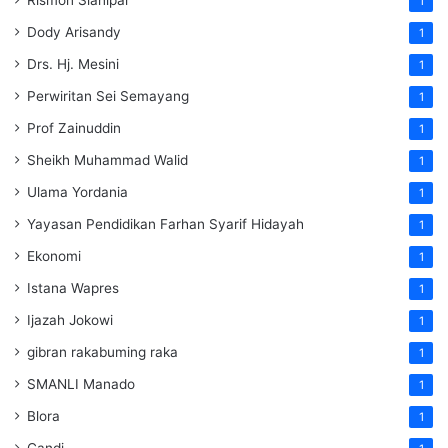
1
Dody Arisandy
1
Drs. Hj. Mesini
1
Perwiritan Sei Semayang
1
Prof Zainuddin
1
Sheikh Muhammad Walid
1
Ulama Yordania
1
Yayasan Pendidikan Farhan Syarif Hidayah
1
Ekonomi
1
Istana Wapres
1
Ijazah Jokowi
1
gibran rakabuming raka
1
SMANLI Manado
1
Blora
1
Candi