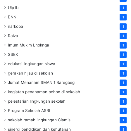
Ulp lb
1
BNN
1
narkoba
1
Raiza
1
Imum Mukim Lhoknga
1
SSEK
1
edukasi lingkungan siswa
1
gerakan hijau di sekolah
1
Jumat Menanam SMAN 1 Baregbeg
1
kegiatan penanaman pohon di sekolah
1
pelestarian lingkungan sekolah
1
Program Sekolah ASRI
1
sekolah ramah lingkungan Ciamis
1
sinergi pendidikan dan kehutanan
1