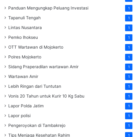
Panduan Mengungkap Peluang Investasi
1
Tapanuli Tengah
1
Lintas Nusantara
1
Pemko lhokseu
1
OTT Wartawan di Mojokerto
1
Polres Mojokerto
1
Sidang Praperadilan wartawan Amir
1
Wartawan Amir
1
Lebih Ringan dari Tuntutan
1
Vonis 20 Tahun untuk Kurir 10 Kg Sabu
1
Lapor Polda Jatim
1
Lapor polisi
1
Pengeroyokan di Tambakrejo
1
Tips Menjaga Kesehatan Rahim
1