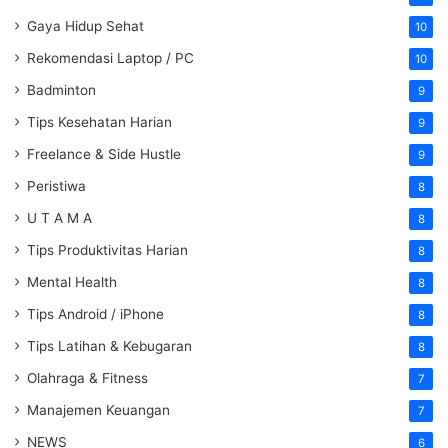
Gaya Hidup Sehat
10
Rekomendasi Laptop / PC
10
Badminton
9
Tips Kesehatan Harian
9
Freelance & Side Hustle
9
Peristiwa
8
U T A M A
8
Tips Produktivitas Harian
8
Mental Health
8
Tips Android / iPhone
8
Tips Latihan & Kebugaran
8
Olahraga & Fitness
7
Manajemen Keuangan
7
NEWS
6