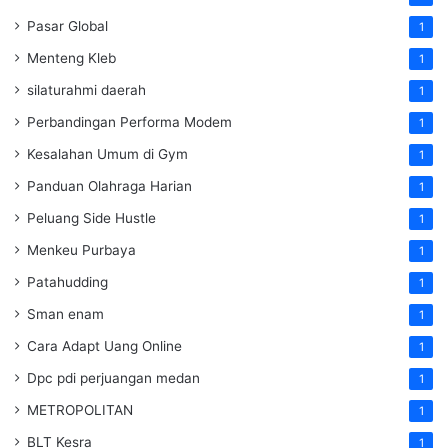
Pasar Global
1
Menteng Kleb
1
silaturahmi daerah
1
Perbandingan Performa Modem
1
Kesalahan Umum di Gym
1
Panduan Olahraga Harian
1
Peluang Side Hustle
1
Menkeu Purbaya
1
Patahudding
1
Sman enam
1
Cara Adapt Uang Online
1
Dpc pdi perjuangan medan
1
METROPOLITAN
1
BLT Kesra
1