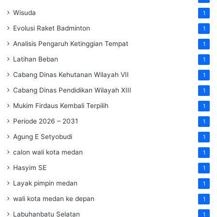
Wisuda
1
Evolusi Raket Badminton
1
Analisis Pengaruh Ketinggian Tempat
1
Latihan Beban
1
Cabang Dinas Kehutanan Wilayah VII
1
Cabang Dinas Pendidikan Wilayah XIII
1
Mukim Firdaus Kembali Terpilih
1
Periode 2026 – 2031
1
Agung E Setyobudi
1
calon wali kota medan
1
Hasyim SE
1
Layak pimpin medan
1
wali kota medan ke depan
1
Labuhanbatu Selatan
1