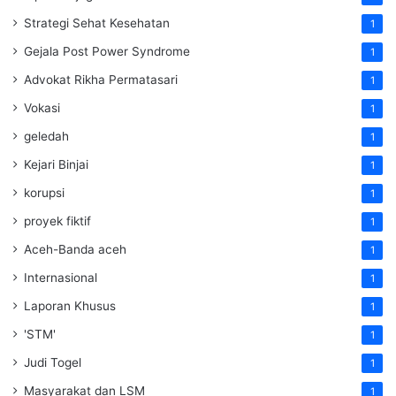
Strategi Sehat Kesehatan
1
Gejala Post Power Syndrome
1
Advokat Rikha Permatasari
1
Vokasi
1
geledah
1
Kejari Binjai
1
korupsi
1
proyek fiktif
1
Aceh-Banda aceh
1
Internasional
1
Laporan Khusus
1
'STM'
1
Judi Togel
1
Masyarakat dan LSM
1