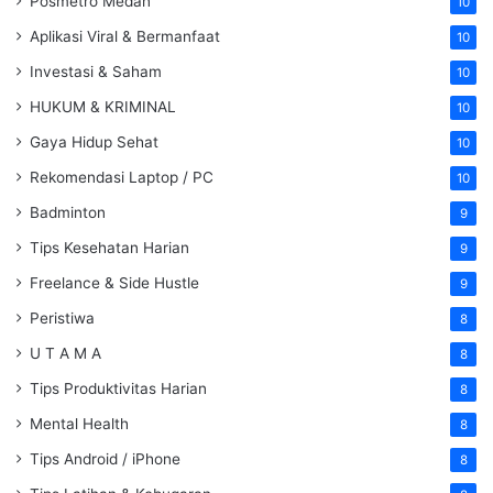
Posmetro Medan
10
Aplikasi Viral & Bermanfaat
10
Investasi & Saham
10
HUKUM & KRIMINAL
10
Gaya Hidup Sehat
10
Rekomendasi Laptop / PC
10
Badminton
9
Tips Kesehatan Harian
9
Freelance & Side Hustle
9
Peristiwa
8
U T A M A
8
Tips Produktivitas Harian
8
Mental Health
8
Tips Android / iPhone
8