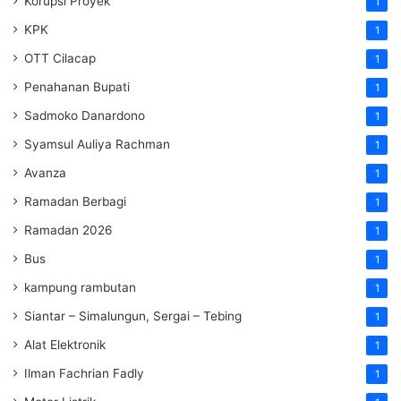
Korupsi Proyek
1
KPK
1
OTT Cilacap
1
Penahanan Bupati
1
Sadmoko Danardono
1
Syamsul Auliya Rachman
1
Avanza
1
Ramadan Berbagi
1
Ramadan 2026
1
Bus
1
kampung rambutan
1
Siantar – Simalungun, Sergai – Tebing
1
Alat Elektronik
1
Ilman Fachrian Fadly
1