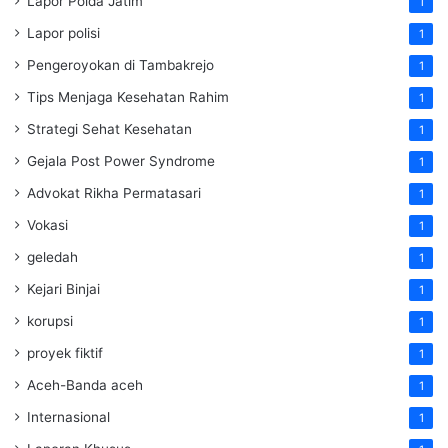
Lapor Polda Jatim
1
Lapor polisi
1
Pengeroyokan di Tambakrejo
1
Tips Menjaga Kesehatan Rahim
1
Strategi Sehat Kesehatan
1
Gejala Post Power Syndrome
1
Advokat Rikha Permatasari
1
Vokasi
1
geledah
1
Kejari Binjai
1
korupsi
1
proyek fiktif
1
Aceh-Banda aceh
1
Internasional
1