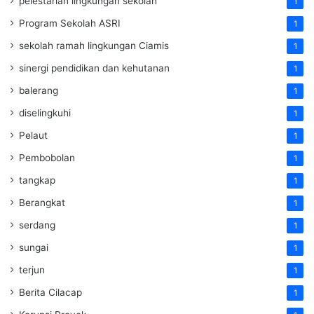
pelestarian lingkungan sekolah
1
Program Sekolah ASRI
1
sekolah ramah lingkungan Ciamis
1
sinergi pendidikan dan kehutanan
1
balerang
1
diselingkuhi
1
Pelaut
1
Pembobolan
1
tangkap
1
Berangkat
1
serdang
1
sungai
1
terjun
1
Berita Cilacap
1