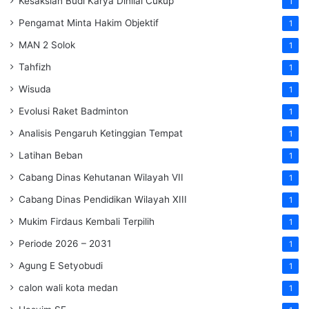
Kesaksian Budi Karya Dinilai Cukup
1
Pengamat Minta Hakim Objektif
1
MAN 2 Solok
1
Tahfizh
1
Wisuda
1
Evolusi Raket Badminton
1
Analisis Pengaruh Ketinggian Tempat
1
Latihan Beban
1
Cabang Dinas Kehutanan Wilayah VII
1
Cabang Dinas Pendidikan Wilayah XIII
1
Mukim Firdaus Kembali Terpilih
1
Periode 2026 – 2031
1
Agung E Setyobudi
1
calon wali kota medan
1