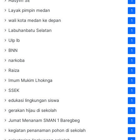
Hasyim SE
1
Layak pimpin medan
1
wali kota medan ke depan
1
Labuhanbatu Selatan
1
Ulp lb
1
BNN
1
narkoba
1
Raiza
1
Imum Mukim Lhoknga
1
SSEK
1
edukasi lingkungan siswa
1
gerakan hijau di sekolah
1
Jumat Menanam SMAN 1 Baregbeg
1
kegiatan penanaman pohon di sekolah
1