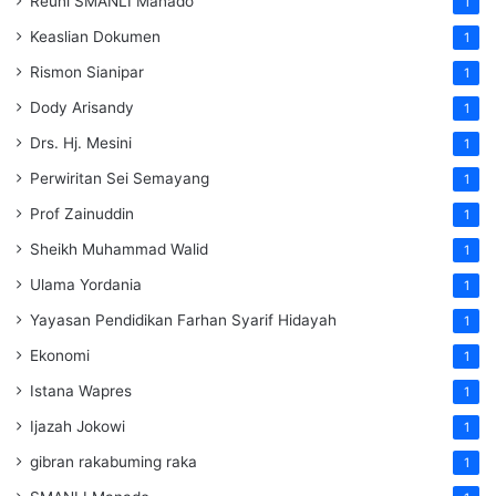
Reuni SMANLI Manado
1
Keaslian Dokumen
1
Rismon Sianipar
1
Dody Arisandy
1
Drs. Hj. Mesini
1
Perwiritan Sei Semayang
1
Prof Zainuddin
1
Sheikh Muhammad Walid
1
Ulama Yordania
1
Yayasan Pendidikan Farhan Syarif Hidayah
1
Ekonomi
1
Istana Wapres
1
Ijazah Jokowi
1
gibran rakabuming raka
1