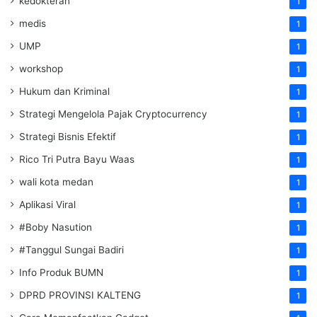
kedokteran
1
medis
1
UMP
1
workshop
1
Hukum dan Kriminal
1
Strategi Mengelola Pajak Cryptocurrency
1
Strategi Bisnis Efektif
1
Rico Tri Putra Bayu Waas
1
wali kota medan
1
Aplikasi Viral
1
#Boby Nasution
1
#Tanggul Sungai Badiri
1
Info Produk BUMN
1
DPRD PROVINSI KALTENG
1