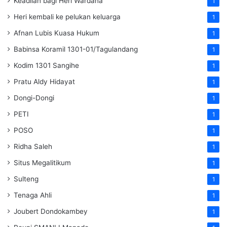
Keadilan bagi Heri Wardana
1
Heri kembali ke pelukan keluarga
1
Afnan Lubis Kuasa Hukum
1
Babinsa Koramil 1301-01/Tagulandang
1
Kodim 1301 Sangihe
1
Pratu Aldy Hidayat
1
Dongi-Dongi
1
PETI
1
POSO
1
Ridha Saleh
1
Situs Megalitikum
1
Sulteng
1
Tenaga Ahli
1
Joubert Dondokambey
1