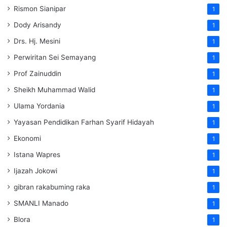
Rismon Sianipar
1
Dody Arisandy
1
Drs. Hj. Mesini
1
Perwiritan Sei Semayang
1
Prof Zainuddin
1
Sheikh Muhammad Walid
1
Ulama Yordania
1
Yayasan Pendidikan Farhan Syarif Hidayah
1
Ekonomi
1
Istana Wapres
1
Ijazah Jokowi
1
gibran rakabuming raka
1
SMANLI Manado
1
Blora
1