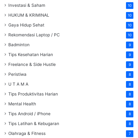
Investasi & Saham
10
HUKUM & KRIMINAL
10
Gaya Hidup Sehat
10
Rekomendasi Laptop / PC
10
Badminton
9
Tips Kesehatan Harian
9
Freelance & Side Hustle
9
Peristiwa
8
U T A M A
8
Tips Produktivitas Harian
8
Mental Health
8
Tips Android / iPhone
8
Tips Latihan & Kebugaran
8
Olahraga & Fitness
7