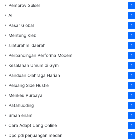
Pemprov Sulsel
1
AI
1
Pasar Global
1
Menteng Kleb
1
silaturahmi daerah
1
Perbandingan Performa Modem
1
Kesalahan Umum di Gym
1
Panduan Olahraga Harian
1
Peluang Side Hustle
1
Menkeu Purbaya
1
Patahudding
1
Sman enam
1
Cara Adapt Uang Online
1
Dpc pdi perjuangan medan
1