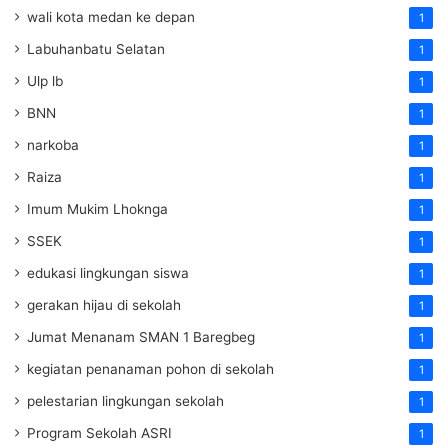
wali kota medan ke depan
1
Labuhanbatu Selatan
1
Ulp lb
1
BNN
1
narkoba
1
Raiza
1
Imum Mukim Lhoknga
1
SSEK
1
edukasi lingkungan siswa
1
gerakan hijau di sekolah
1
Jumat Menanam SMAN 1 Baregbeg
1
kegiatan penanaman pohon di sekolah
1
pelestarian lingkungan sekolah
1
Program Sekolah ASRI
1