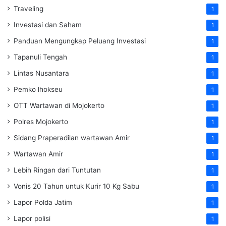
Traveling
1
Investasi dan Saham
1
Panduan Mengungkap Peluang Investasi
1
Tapanuli Tengah
1
Lintas Nusantara
1
Pemko lhokseu
1
OTT Wartawan di Mojokerto
1
Polres Mojokerto
1
Sidang Praperadilan wartawan Amir
1
Wartawan Amir
1
Lebih Ringan dari Tuntutan
1
Vonis 20 Tahun untuk Kurir 10 Kg Sabu
1
Lapor Polda Jatim
1
Lapor polisi
1