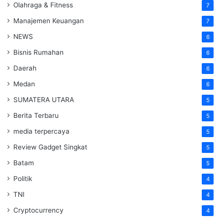
Olahraga & Fitness
7
Manajemen Keuangan
7
NEWS
6
Bisnis Rumahan
6
Daerah
6
Medan
6
SUMATERA UTARA
5
Berita Terbaru
5
media terpercaya
5
Review Gadget Singkat
5
Batam
5
Politik
4
TNI
4
Cryptocurrency
4