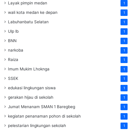
Layak pimpin medan
1
wali kota medan ke depan
1
Labuhanbatu Selatan
1
Ulp lb
1
BNN
1
narkoba
1
Raiza
1
Imum Mukim Lhoknga
1
SSEK
1
edukasi lingkungan siswa
1
gerakan hijau di sekolah
1
Jumat Menanam SMAN 1 Baregbeg
1
kegiatan penanaman pohon di sekolah
1
pelestarian lingkungan sekolah
1