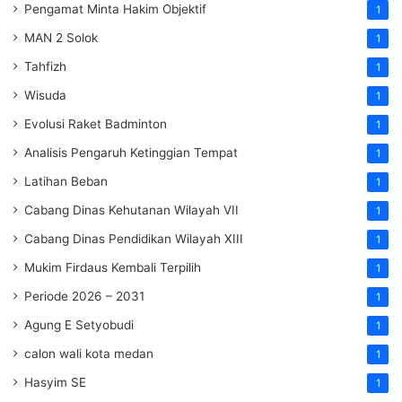
Pengamat Minta Hakim Objektif
1
MAN 2 Solok
1
Tahfizh
1
Wisuda
1
Evolusi Raket Badminton
1
Analisis Pengaruh Ketinggian Tempat
1
Latihan Beban
1
Cabang Dinas Kehutanan Wilayah VII
1
Cabang Dinas Pendidikan Wilayah XIII
1
Mukim Firdaus Kembali Terpilih
1
Periode 2026 – 2031
1
Agung E Setyobudi
1
calon wali kota medan
1
Hasyim SE
1