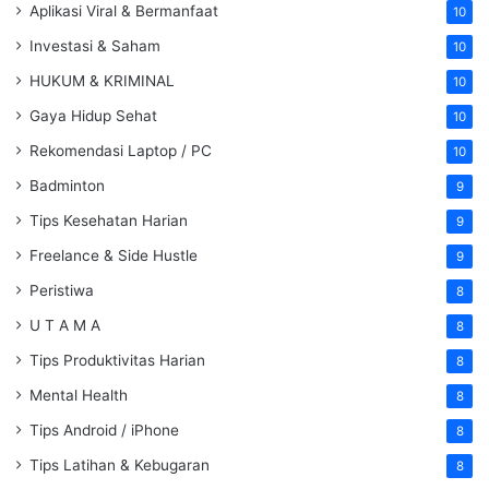
Aplikasi Viral & Bermanfaat
10
Investasi & Saham
10
HUKUM & KRIMINAL
10
Gaya Hidup Sehat
10
Rekomendasi Laptop / PC
10
Badminton
9
Tips Kesehatan Harian
9
Freelance & Side Hustle
9
Peristiwa
8
U T A M A
8
Tips Produktivitas Harian
8
Mental Health
8
Tips Android / iPhone
8
Tips Latihan & Kebugaran
8