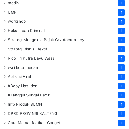
medis
1
UMP
1
workshop
1
Hukum dan Kriminal
1
Strategi Mengelola Pajak Cryptocurrency
1
Strategi Bisnis Efektif
1
Rico Tri Putra Bayu Waas
1
wali kota medan
1
Aplikasi Viral
1
#Boby Nasution
1
#Tanggul Sungai Badiri
1
Info Produk BUMN
1
DPRD PROVINSI KALTENG
1
Cara Memanfaatkan Gadget
1