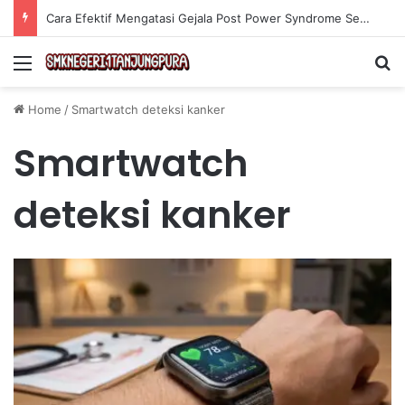
Cara Efektif Mengatasi Gejala Post Power Syndrome Setelah Pensiun Kerja
Menu
Se
Home
/
Smartwatch deteksi kanker
Smartwatch
deteksi kanker