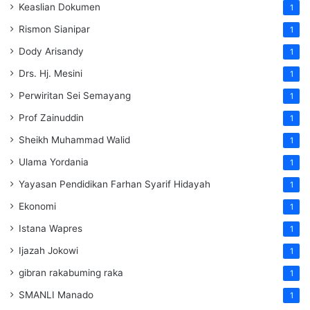
Keaslian Dokumen
1
Rismon Sianipar
1
Dody Arisandy
1
Drs. Hj. Mesini
1
Perwiritan Sei Semayang
1
Prof Zainuddin
1
Sheikh Muhammad Walid
1
Ulama Yordania
1
Yayasan Pendidikan Farhan Syarif Hidayah
1
Ekonomi
1
Istana Wapres
1
Ijazah Jokowi
1
gibran rakabuming raka
1
SMANLI Manado
1