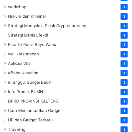
workshop
1
Hukum dan Kriminal
1
Strategi Mengelola Pajak Cryptocurrency
1
Strategi Bisnis Efektif
1
Rico Tri Putra Bayu Waas
1
wali kota medan
1
Aplikasi Viral
1
#Boby Nasution
1
#Tanggul Sungai Badiri
1
Info Produk BUMN
1
DPRD PROVINSI KALTENG
1
Cara Memanfaatkan Gadget
1
HP dan Gadget Terbaru
1
Traveling
1