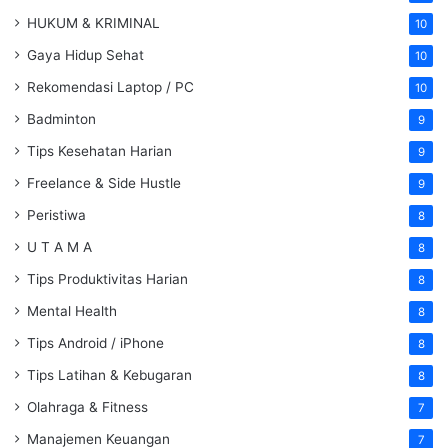
HUKUM & KRIMINAL
10
Gaya Hidup Sehat
10
Rekomendasi Laptop / PC
10
Badminton
9
Tips Kesehatan Harian
9
Freelance & Side Hustle
9
Peristiwa
8
U T A M A
8
Tips Produktivitas Harian
8
Mental Health
8
Tips Android / iPhone
8
Tips Latihan & Kebugaran
8
Olahraga & Fitness
7
Manajemen Keuangan
7