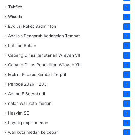
Tahfizh
1
Wisuda
1
Evolusi Raket Badminton
1
Analisis Pengaruh Ketinggian Tempat
1
Latihan Beban
1
Cabang Dinas Kehutanan Wilayah VII
1
Cabang Dinas Pendidikan Wilayah XIII
1
Mukim Firdaus Kembali Terpilih
1
Periode 2026 – 2031
1
Agung E Setyobudi
1
calon wali kota medan
1
Hasyim SE
1
Layak pimpin medan
1
wali kota medan ke depan
1