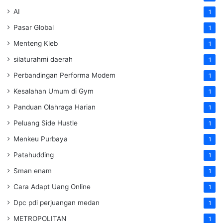
AI
1
Pasar Global
1
Menteng Kleb
1
silaturahmi daerah
1
Perbandingan Performa Modem
1
Kesalahan Umum di Gym
1
Panduan Olahraga Harian
1
Peluang Side Hustle
1
Menkeu Purbaya
1
Patahudding
1
Sman enam
1
Cara Adapt Uang Online
1
Dpc pdi perjuangan medan
1
METROPOLITAN
1