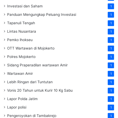
Investasi dan Saham
1
Panduan Mengungkap Peluang Investasi
1
Tapanuli Tengah
1
Lintas Nusantara
1
Pemko lhokseu
1
OTT Wartawan di Mojokerto
1
Polres Mojokerto
1
Sidang Praperadilan wartawan Amir
1
Wartawan Amir
1
Lebih Ringan dari Tuntutan
1
Vonis 20 Tahun untuk Kurir 10 Kg Sabu
1
Lapor Polda Jatim
1
Lapor polisi
1
Pengeroyokan di Tambakrejo
1