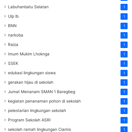
Labuhanbatu Selatan
1
Ulp lb
1
BNN
1
narkoba
1
Raiza
1
Imum Mukim Lhoknga
1
SSEK
1
edukasi lingkungan siswa
1
gerakan hijau di sekolah
1
Jumat Menanam SMAN 1 Baregbeg
1
kegiatan penanaman pohon di sekolah
1
pelestarian lingkungan sekolah
1
Program Sekolah ASRI
1
sekolah ramah lingkungan Ciamis
1