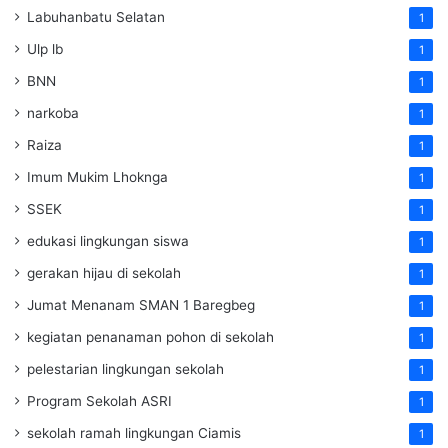
Labuhanbatu Selatan
1
Ulp lb
1
BNN
1
narkoba
1
Raiza
1
Imum Mukim Lhoknga
1
SSEK
1
edukasi lingkungan siswa
1
gerakan hijau di sekolah
1
Jumat Menanam SMAN 1 Baregbeg
1
kegiatan penanaman pohon di sekolah
1
pelestarian lingkungan sekolah
1
Program Sekolah ASRI
1
sekolah ramah lingkungan Ciamis
1