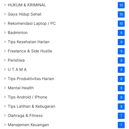
HUKUM & KRIMINAL
10
Gaya Hidup Sehat
10
Rekomendasi Laptop / PC
10
Badminton
9
Tips Kesehatan Harian
9
Freelance & Side Hustle
9
Peristiwa
8
U T A M A
8
Tips Produktivitas Harian
8
Mental Health
8
Tips Android / iPhone
8
Tips Latihan & Kebugaran
8
Olahraga & Fitness
7
Manajemen Keuangan
7