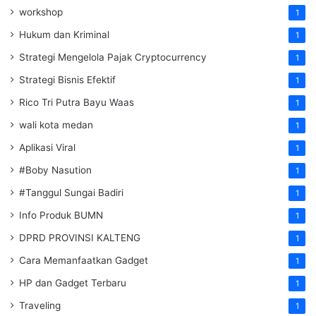
workshop
1
Hukum dan Kriminal
1
Strategi Mengelola Pajak Cryptocurrency
1
Strategi Bisnis Efektif
1
Rico Tri Putra Bayu Waas
1
wali kota medan
1
Aplikasi Viral
1
#Boby Nasution
1
#Tanggul Sungai Badiri
1
Info Produk BUMN
1
DPRD PROVINSI KALTENG
1
Cara Memanfaatkan Gadget
1
HP dan Gadget Terbaru
1
Traveling
1