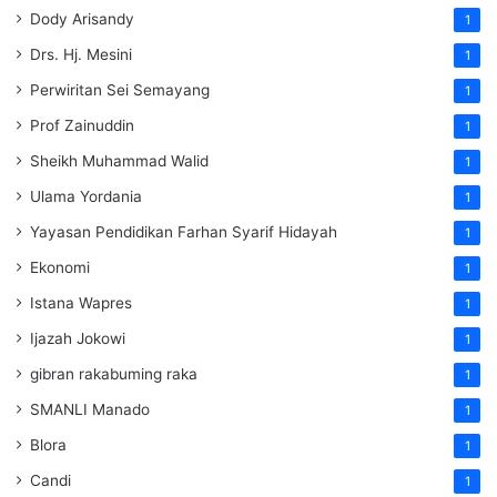
Dody Arisandy
1
Drs. Hj. Mesini
1
Perwiritan Sei Semayang
1
Prof Zainuddin
1
Sheikh Muhammad Walid
1
Ulama Yordania
1
Yayasan Pendidikan Farhan Syarif Hidayah
1
Ekonomi
1
Istana Wapres
1
Ijazah Jokowi
1
gibran rakabuming raka
1
SMANLI Manado
1
Blora
1
Candi
1