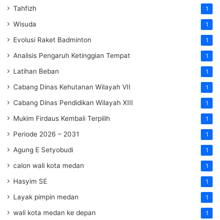
Tahfizh
1
Wisuda
1
Evolusi Raket Badminton
1
Analisis Pengaruh Ketinggian Tempat
1
Latihan Beban
1
Cabang Dinas Kehutanan Wilayah VII
1
Cabang Dinas Pendidikan Wilayah XIII
1
Mukim Firdaus Kembali Terpilih
1
Periode 2026 – 2031
1
Agung E Setyobudi
1
calon wali kota medan
1
Hasyim SE
1
Layak pimpin medan
1
wali kota medan ke depan
1