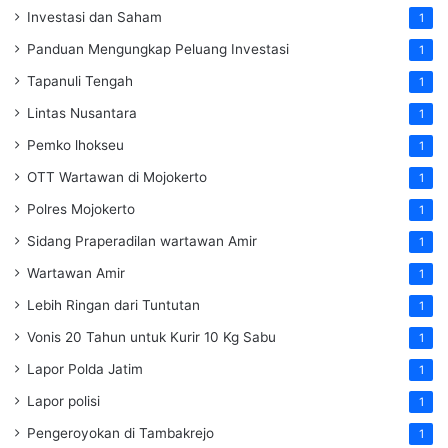
Investasi dan Saham
1
Panduan Mengungkap Peluang Investasi
1
Tapanuli Tengah
1
Lintas Nusantara
1
Pemko lhokseu
1
OTT Wartawan di Mojokerto
1
Polres Mojokerto
1
Sidang Praperadilan wartawan Amir
1
Wartawan Amir
1
Lebih Ringan dari Tuntutan
1
Vonis 20 Tahun untuk Kurir 10 Kg Sabu
1
Lapor Polda Jatim
1
Lapor polisi
1
Pengeroyokan di Tambakrejo
1