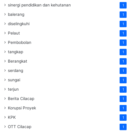
sinergi pendidikan dan kehutanan
1
balerang
1
diselingkuhi
1
Pelaut
1
Pembobolan
1
tangkap
1
Berangkat
1
serdang
1
sungai
1
terjun
1
Berita Cilacap
1
Korupsi Proyek
1
KPK
1
OTT Cilacap
1