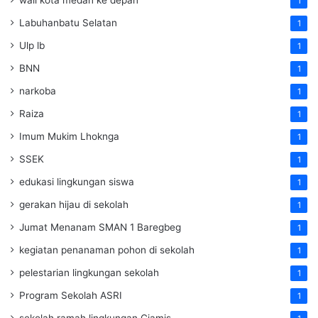
1
Labuhanbatu Selatan
1
Ulp lb
1
BNN
1
narkoba
1
Raiza
1
Imum Mukim Lhoknga
1
SSEK
1
edukasi lingkungan siswa
1
gerakan hijau di sekolah
1
Jumat Menanam SMAN 1 Baregbeg
1
kegiatan penanaman pohon di sekolah
1
pelestarian lingkungan sekolah
1
Program Sekolah ASRI
1
sekolah ramah lingkungan Ciamis