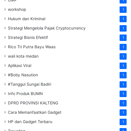
1
workshop
1
Hukum dan Kriminal
1
Strategi Mengelola Pajak Cryptocurrency
1
Strategi Bisnis Efektif
1
Rico Tri Putra Bayu Waas
1
wali kota medan
1
Aplikasi Viral
1
#Boby Nasution
1
#Tanggul Sungai Badiri
1
Info Produk BUMN
1
DPRD PROVINSI KALTENG
1
Cara Memanfaatkan Gadget
1
HP dan Gadget Terbaru
1
Traveling