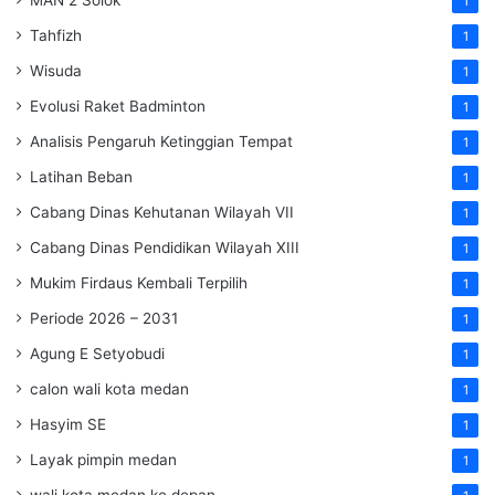
1
Tahfizh
1
Wisuda
1
Evolusi Raket Badminton
1
Analisis Pengaruh Ketinggian Tempat
1
Latihan Beban
1
Cabang Dinas Kehutanan Wilayah VII
1
Cabang Dinas Pendidikan Wilayah XIII
1
Mukim Firdaus Kembali Terpilih
1
Periode 2026 – 2031
1
Agung E Setyobudi
1
calon wali kota medan
1
Hasyim SE
1
Layak pimpin medan
1
wali kota medan ke depan