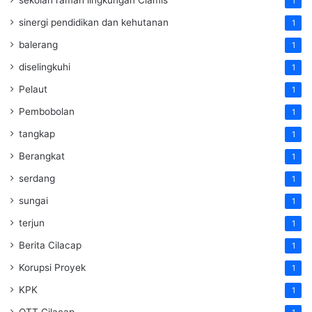
1
sinergi pendidikan dan kehutanan
1
balerang
1
diselingkuhi
1
Pelaut
1
Pembobolan
1
tangkap
1
Berangkat
1
serdang
1
sungai
1
terjun
1
Berita Cilacap
1
Korupsi Proyek
1
KPK
1
OTT Cilacap