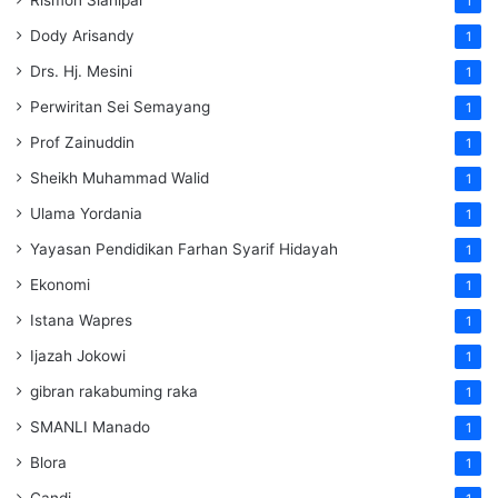
1
Dody Arisandy
1
Drs. Hj. Mesini
1
Perwiritan Sei Semayang
1
Prof Zainuddin
1
Sheikh Muhammad Walid
1
Ulama Yordania
1
Yayasan Pendidikan Farhan Syarif Hidayah
1
Ekonomi
1
Istana Wapres
1
Ijazah Jokowi
1
gibran rakabuming raka
1
SMANLI Manado
1
Blora
1
Candi