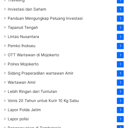
1
Investasi dan Saham
1
Panduan Mengungkap Peluang Investasi
1
Tapanuli Tengah
1
Lintas Nusantara
1
Pemko lhokseu
1
OTT Wartawan di Mojokerto
1
Polres Mojokerto
1
Sidang Praperadilan wartawan Amir
1
Wartawan Amir
1
Lebih Ringan dari Tuntutan
1
Vonis 20 Tahun untuk Kurir 10 Kg Sabu
1
Lapor Polda Jatim
1
Lapor polisi
1
Pengeroyokan di Tambakrejo