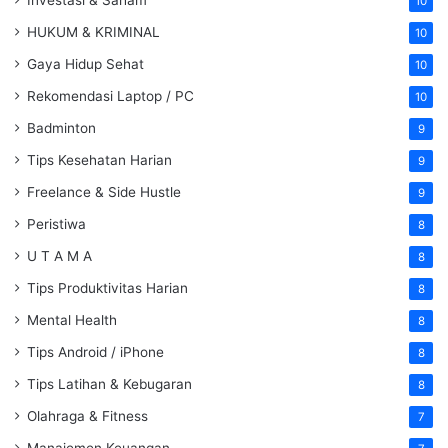
10
HUKUM & KRIMINAL
10
Gaya Hidup Sehat
10
Rekomendasi Laptop / PC
10
Badminton
9
Tips Kesehatan Harian
9
Freelance & Side Hustle
9
Peristiwa
8
U T A M A
8
Tips Produktivitas Harian
8
Mental Health
8
Tips Android / iPhone
8
Tips Latihan & Kebugaran
8
Olahraga & Fitness
7
Manajemen Keuangan