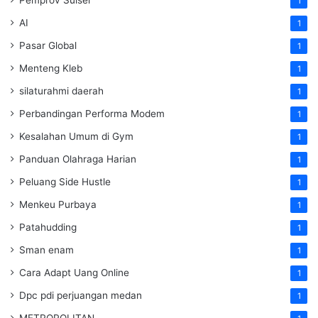
1
AI
1
Pasar Global
1
Menteng Kleb
1
silaturahmi daerah
1
Perbandingan Performa Modem
1
Kesalahan Umum di Gym
1
Panduan Olahraga Harian
1
Peluang Side Hustle
1
Menkeu Purbaya
1
Patahudding
1
Sman enam
1
Cara Adapt Uang Online
1
Dpc pdi perjuangan medan
1
METROPOLITAN