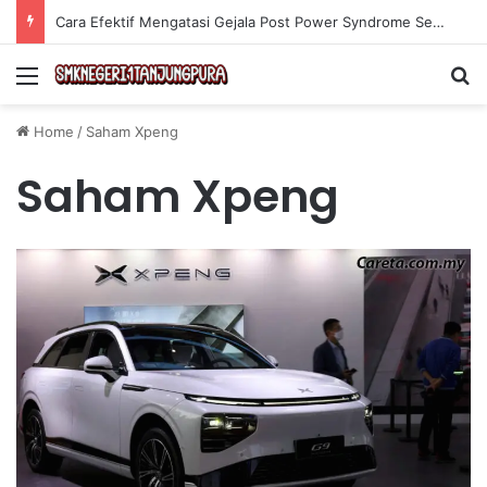
Olahraga Tanpa Alat untuk Menjaga Kebugaran Tubuh secara Efektif di Rumah
Menu
Se
Home
/
Saham Xpeng
Saham Xpeng